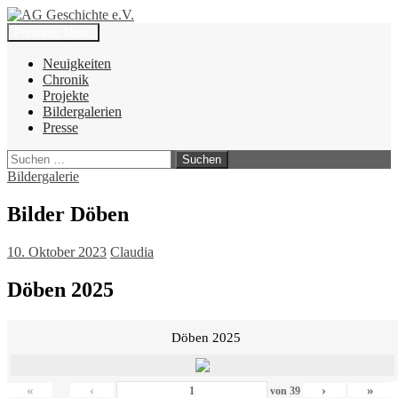
Zum
Inhalt
Suchen
Primäres Menü
springen
AG Geschichte e.V.
Neuigkeiten
Chronik
Projekte
Bildergalerien
Presse
Suchen
nach:
Bildergalerie
Bilder Döben
10. Oktober 2023
Claudia
Döben 2025
Döben 2025
«
‹
›
»
von
39