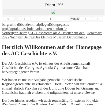
Döben 1996
«
‹
›
»
von
22
burgruine döben
denkmalpflege
döben
pegasus-
projekt
praktika
schulen adoptieren denkmale
Beitragsnavigation
Vorheriger Beitrag
AG Geschichte als Aussteller auf der „Denkmal“
2022
Nächster Beitrag
Das kleinste Museum Deutschlands
Herzlich Willkommen auf der Homepage
des AG Geschichte e.V.
Der AG Geschichte e.V. ist ein aus der Arbeitsgemeinschaft
Geschichte des Georgius-Agricola-Gymnasiums Glauchau
hervorgegangener Verein.
Wir haben es uns zur Aufgabe gemacht, die sächsische
Regionalgeschichte zu erforschen. Hierzu bieten wir für Schüler u.a.
einmal jährlich Praktika auf der Burgruine Döben bei Grimma an.
Geschichte hautnah erleben und mitgestalten, ist unsere Devise.
Darüber hinaus arbeiten wir auch regelmäßig für externe Projekte
(Denkmalpflege in der Region, Lehmofenbau, Erstellung von