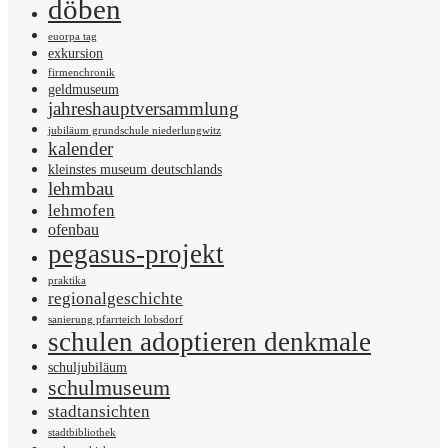
döben
euorpa tag
exkursion
firmenchronik
geldmuseum
jahreshauptversammlung
jubiläum grundschule niederlungwitz
kalender
kleinstes museum deutschlands
lehmbau
lehmofen
ofenbau
pegasus-projekt
praktika
regionalgeschichte
sanierung pfarrteich lobsdorf
schulen adoptieren denkmale
schuljubiläum
schulmuseum
stadtansichten
stadtbibliothek