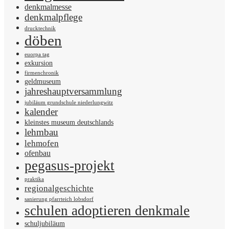
denkmalmesse
denkmalpflege
drucktechnik
döben
euorpa tag
exkursion
firmenchronik
geldmuseum
jahreshauptversammlung
jubiläum grundschule niederlungwitz
kalender
kleinstes museum deutschlands
lehmbau
lehmofen
ofenbau
pegasus-projekt
praktika
regionalgeschichte
sanierung pfarrteich lobsdorf
schulen adoptieren denkmale
schuljubiläum