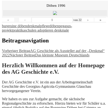
Döben 1996
«
‹
›
»
von
22
burgruine döben
denkmalpflege
döben
pegasus-
projekt
praktika
schulen adoptieren denkmale
Beitragsnavigation
Vorheriger Beitrag
AG Geschichte als Aussteller auf der „Denkmal“
2022
Nächster Beitrag
Das kleinste Museum Deutschlands
Herzlich Willkommen auf der Homepage
des AG Geschichte e.V.
Der AG Geschichte e.V. ist ein aus der Arbeitsgemeinschaft
Geschichte des Georgius-Agricola-Gymnasiums Glauchau
hervorgegangener Verein.
Wir haben es uns zur Aufgabe gemacht, die sächsische
Regionalgeschichte zu erforschen. Hierzu bieten wir für Schüler u.a.
einmal jährlich Praktika auf der Burgruine Döben bei Grimma an.