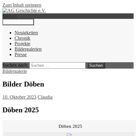
Zum Inhalt springen
Suchen
Primäres Menü
AG Geschichte e.V.
Neuigkeiten
Chronik
Projekte
Bildergalerien
Presse
Suchen nach:
Bildergalerie
Bilder Döben
10. Oktober 2023
Claudia
Döben 2025
Döben 2025