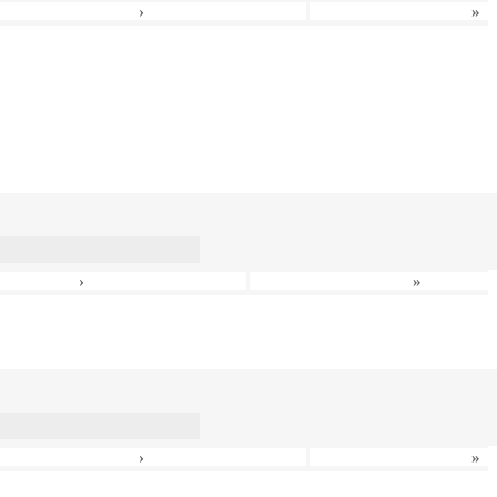
›
»
›
»
›
»