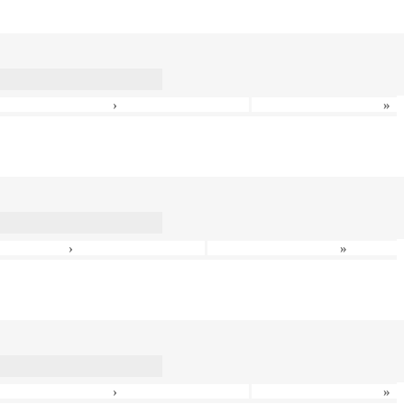
›
»
›
»
›
»