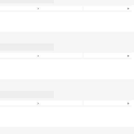
›
»
›
»
›
»