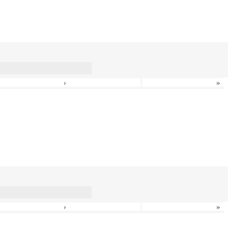
›
»
›
»