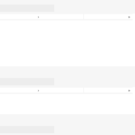
›
»
›
»