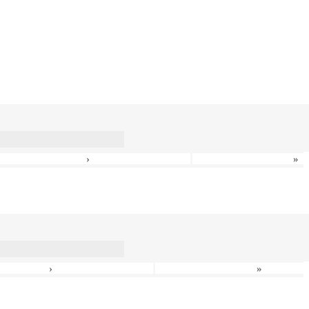
›
»
›
»