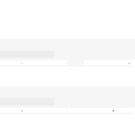
›
»
›
»