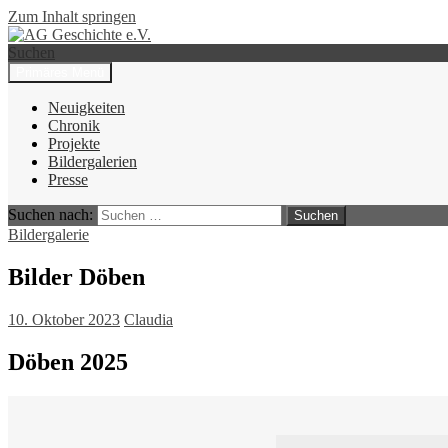
Zum Inhalt springen
Suchen
Primäres Menü
AG Geschichte e.V.
Neuigkeiten
Chronik
Projekte
Bildergalerien
Presse
Suchen nach:
Bildergalerie
Bilder Döben
10. Oktober 2023
Claudia
Döben 2025