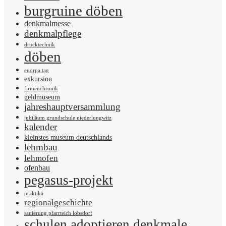
burgruine döben
denkmalmesse
denkmalpflege
drucktechnik
döben
euorpa tag
exkursion
firmenchronik
geldmuseum
jahreshauptversammlung
jubiläum grundschule niederlungwitz
kalender
kleinstes museum deutschlands
lehmbau
lehmofen
ofenbau
pegasus-projekt
praktika
regionalgeschichte
sanierung pfarrteich lobsdorf
schulen adoptieren denkmale