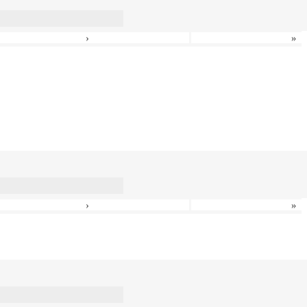
›
»
›
»