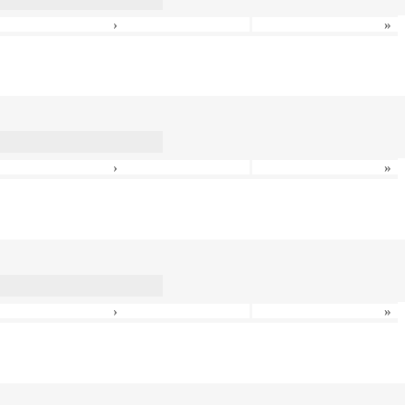
›
»
›
»
›
»