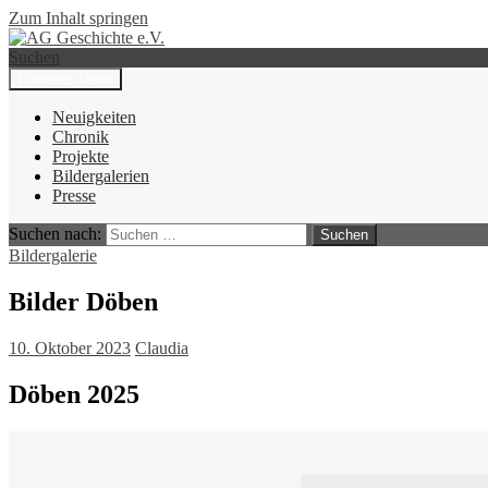
Zum Inhalt springen
Suchen
Primäres Menü
AG Geschichte e.V.
Neuigkeiten
Chronik
Projekte
Bildergalerien
Presse
Suchen nach:
Bildergalerie
Bilder Döben
10. Oktober 2023
Claudia
Döben 2025