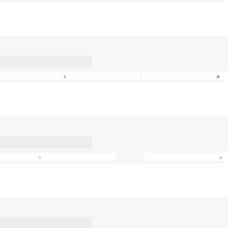
›
»
›
»