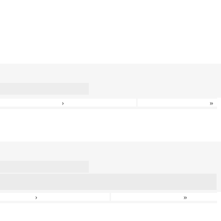
›
»
›
»