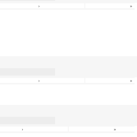
›
»
›
»
›
»