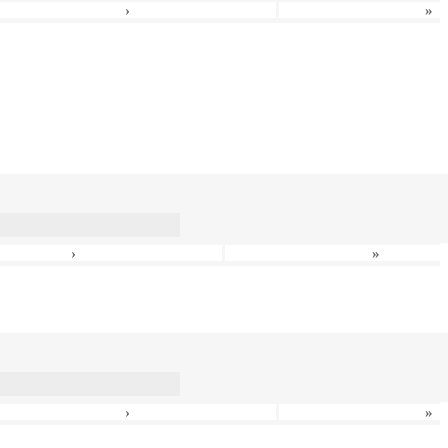
›
»
›
»
›
»