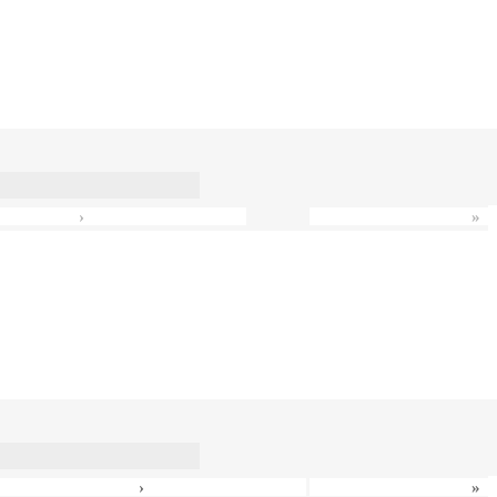
›
»
›
»