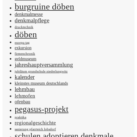
burgruine döben
denkmalmesse
denkmalpflege
drucktechnik
döben
euorpa tag
exkursion
firmenchronik
geldmuseum
jahreshauptversammlung
jubiläum grundschule niederlungwitz
kalender
kleinstes museum deutschlands
lehmbau
lehmofen
ofenbau
pegasus-projekt
praktika
regionalgeschichte
sanierung pfarrteich lobsdorf
schulen adoptieren denkmale