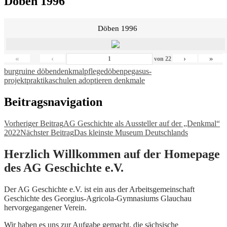
Döben 1996
Döben 1996
«
‹
›
»
von
22
burgruine döben
denkmalpflege
döben
pegasus-
projekt
praktika
schulen adoptieren denkmale
Beitragsnavigation
Vorheriger Beitrag
AG Geschichte als Aussteller auf der „Denkmal“
2022
Nächster Beitrag
Das kleinste Museum Deutschlands
Herzlich Willkommen auf der Homepage
des AG Geschichte e.V.
Der AG Geschichte e.V. ist ein aus der Arbeitsgemeinschaft
Geschichte des Georgius-Agricola-Gymnasiums Glauchau
hervorgegangener Verein.
Wir haben es uns zur Aufgabe gemacht, die sächsische