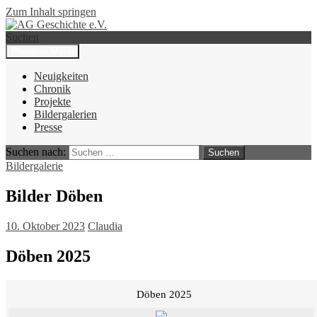
Zum Inhalt springen
Suchen
Primäres Menü
AG Geschichte e.V.
Neuigkeiten
Chronik
Projekte
Bildergalerien
Presse
Suchen nach:
Bildergalerie
Bilder Döben
10. Oktober 2023
Claudia
Döben 2025
Döben 2025