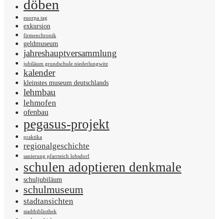
döben
euorpa tag
exkursion
firmenchronik
geldmuseum
jahreshauptversammlung
jubiläum grundschule niederlungwitz
kalender
kleinstes museum deutschlands
lehmbau
lehmofen
ofenbau
pegasus-projekt
praktika
regionalgeschichte
sanierung pfarrteich lobsdorf
schulen adoptieren denkmale
schuljubiläum
schulmuseum
stadtansichten
stadtbibliothek