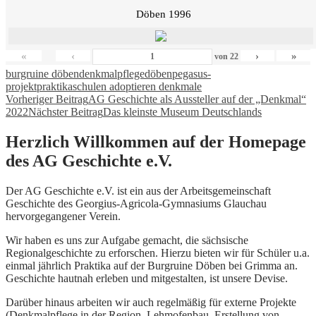
Döben 1996
«
‹
›
»
von
22
burgruine döben
denkmalpflege
döben
pegasus-
projekt
praktika
schulen adoptieren denkmale
Beitragsnavigation
Vorheriger Beitrag
AG Geschichte als Aussteller auf der „Denkmal“
2022
Nächster Beitrag
Das kleinste Museum Deutschlands
Herzlich Willkommen auf der Homepage
des AG Geschichte e.V.
Der AG Geschichte e.V. ist ein aus der Arbeitsgemeinschaft
Geschichte des Georgius-Agricola-Gymnasiums Glauchau
hervorgegangener Verein.
Wir haben es uns zur Aufgabe gemacht, die sächsische
Regionalgeschichte zu erforschen. Hierzu bieten wir für Schüler u.a.
einmal jährlich Praktika auf der Burgruine Döben bei Grimma an.
Geschichte hautnah erleben und mitgestalten, ist unsere Devise.
Darüber hinaus arbeiten wir auch regelmäßig für externe Projekte
(Denkmalpflege in der Region, Lehmofenbau, Erstellung von