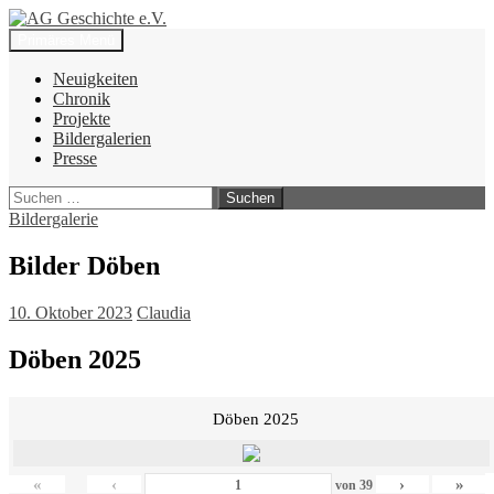
Zum
Inhalt
Suchen
Primäres Menü
springen
AG Geschichte e.V.
Neuigkeiten
Chronik
Projekte
Bildergalerien
Presse
Suchen
nach:
Bildergalerie
Bilder Döben
10. Oktober 2023
Claudia
Döben 2025
Döben 2025
«
‹
›
»
von
39