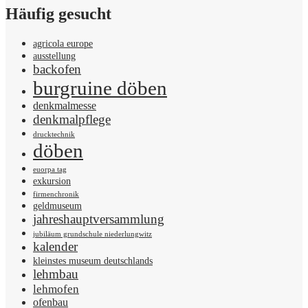
Häufig gesucht
agricola europe
ausstellung
backofen
burgruine döben
denkmalmesse
denkmalpflege
drucktechnik
döben
euorpa tag
exkursion
firmenchronik
geldmuseum
jahreshauptversammlung
jubiläum grundschule niederlungwitz
kalender
kleinstes museum deutschlands
lehmbau
lehmofen
ofenbau