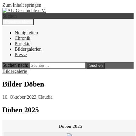
Zum Inhalt springen
Suchen
Primäres Menü
AG Geschichte e.V.
Neuigkeiten
Chronik
Projekte
Bildergalerien
Presse
Suchen nach:
Bildergalerie
Bilder Döben
10. Oktober 2023
Claudia
Döben 2025
Döben 2025