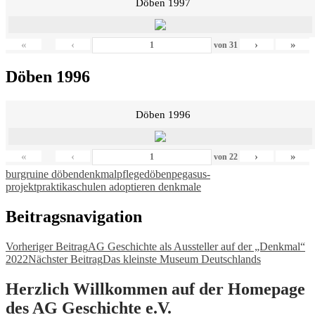
Döben 1997
«
‹
›
»
von
31
Döben 1996
Döben 1996
«
‹
›
»
von
22
burgruine döben
denkmalpflege
döben
pegasus-
projekt
praktika
schulen adoptieren denkmale
Beitragsnavigation
Vorheriger Beitrag
AG Geschichte als Aussteller auf der „Denkmal“
2022
Nächster Beitrag
Das kleinste Museum Deutschlands
Herzlich Willkommen auf der Homepage
des AG Geschichte e.V.