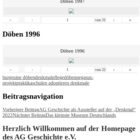
Döben 1997
«
‹
›
»
von
31
Döben 1996
Döben 1996
«
‹
›
»
von
22
burgruine döben
denkmalpflege
döben
pegasus-
projekt
praktika
schulen adoptieren denkmale
Beitragsnavigation
Vorheriger Beitrag
AG Geschichte als Aussteller auf der „Denkmal“
2022
Nächster Beitrag
Das kleinste Museum Deutschlands
Herzlich Willkommen auf der Homepage
des AG Geschichte e.V.