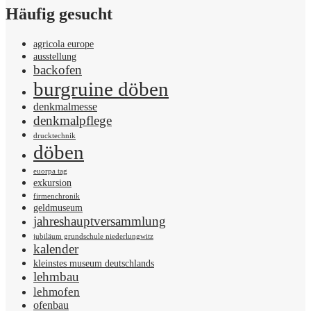
Häufig gesucht
agricola europe
ausstellung
backofen
burgruine döben
denkmalmesse
denkmalpflege
drucktechnik
döben
euorpa tag
exkursion
firmenchronik
geldmuseum
jahreshauptversammlung
jubiläum grundschule niederlungwitz
kalender
kleinstes museum deutschlands
lehmbau
lehmofen
ofenbau