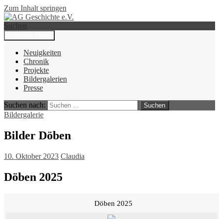
Zum Inhalt springen
Suchen
Primäres Menü
AG Geschichte e.V.
Neuigkeiten
Chronik
Projekte
Bildergalerien
Presse
Suchen nach:
Bildergalerie
Bilder Döben
10. Oktober 2023
Claudia
Döben 2025
Döben 2025