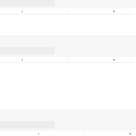
›
»
›
»
›
»