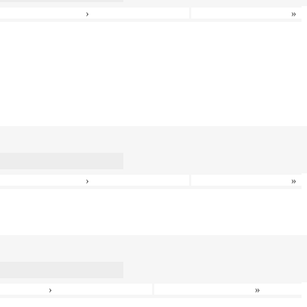
›
»
›
»
›
»