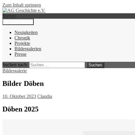
Zum Inhalt springen
Suchen
Primäres Menü
AG Geschichte e.V.
Neuigkeiten
Chronik
Projekte
Bildergalerien
Presse
Suchen nach:
Bildergalerie
Bilder Döben
10. Oktober 2023
Claudia
Döben 2025