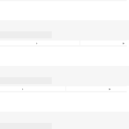
›
»
›
»