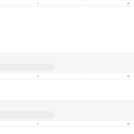
›
»
›
»
›
»