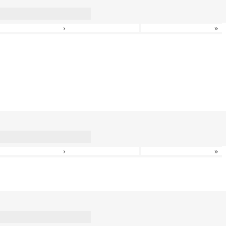
›
»
›
»