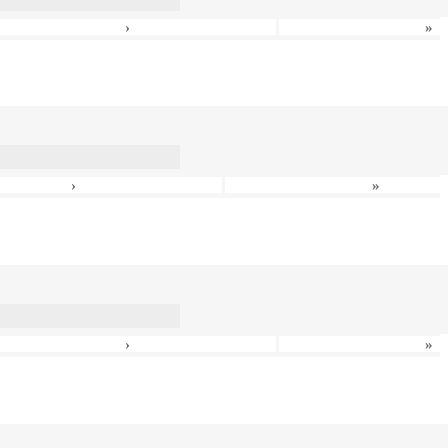
›
»
›
»
›
»