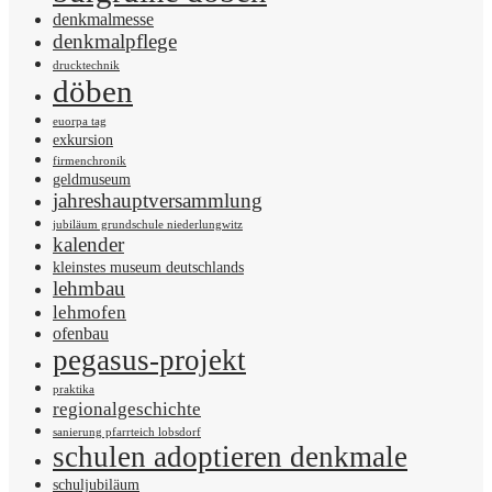
denkmalmesse
denkmalpflege
drucktechnik
döben
euorpa tag
exkursion
firmenchronik
geldmuseum
jahreshauptversammlung
jubiläum grundschule niederlungwitz
kalender
kleinstes museum deutschlands
lehmbau
lehmofen
ofenbau
pegasus-projekt
praktika
regionalgeschichte
sanierung pfarrteich lobsdorf
schulen adoptieren denkmale
schuljubiläum