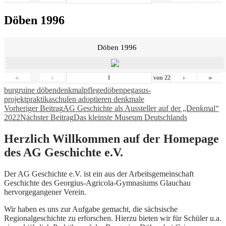
Döben 1996
Döben 1996
«
‹
›
»
von
22
burgruine döben
denkmalpflege
döben
pegasus-
projekt
praktika
schulen adoptieren denkmale
Beitragsnavigation
Vorheriger Beitrag
AG Geschichte als Aussteller auf der „Denkmal“
2022
Nächster Beitrag
Das kleinste Museum Deutschlands
Herzlich Willkommen auf der Homepage
des AG Geschichte e.V.
Der AG Geschichte e.V. ist ein aus der Arbeitsgemeinschaft
Geschichte des Georgius-Agricola-Gymnasiums Glauchau
hervorgegangener Verein.
Wir haben es uns zur Aufgabe gemacht, die sächsische
Regionalgeschichte zu erforschen. Hierzu bieten wir für Schüler u.a.