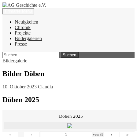
Zum
Inhalt
Suchen
Primäres Menü
springen
AG Geschichte e.V.
Neuigkeiten
Chronik
Projekte
Bildergalerien
Presse
Suchen
nach:
Bildergalerie
Bilder Döben
10. Oktober 2023
Claudia
Döben 2025
Döben 2025
«
‹
›
»
von
39