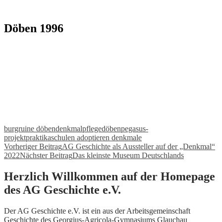
Döben 1996
burgruine döben
denkmalpflege
döben
pegasus-
projekt
praktika
schulen adoptieren denkmale
Beitragsnavigation
Vorheriger Beitrag
AG Geschichte als Aussteller auf der „Denkmal“
2022
Nächster Beitrag
Das kleinste Museum Deutschlands
Herzlich Willkommen auf der Homepage
des AG Geschichte e.V.
Der AG Geschichte e.V. ist ein aus der Arbeitsgemeinschaft
Geschichte des Georgius-Agricola-Gymnasiums Glauchau