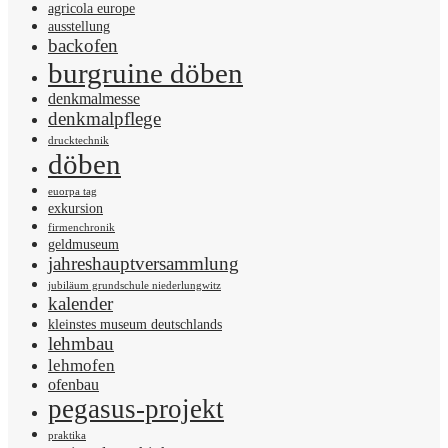
agricola europe
ausstellung
backofen
burgruine döben
denkmalmesse
denkmalpflege
drucktechnik
döben
euorpa tag
exkursion
firmenchronik
geldmuseum
jahreshauptversammlung
jubiläum grundschule niederlungwitz
kalender
kleinstes museum deutschlands
lehmbau
lehmofen
ofenbau
pegasus-projekt
praktika