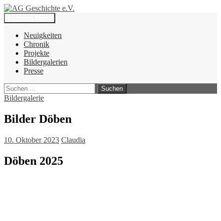
Zum
Inhalt
Suchen
Primäres Menü
springen
AG Geschichte e.V.
Neuigkeiten
Chronik
Projekte
Bildergalerien
Presse
Suchen
nach:
Bildergalerie
Bilder Döben
10. Oktober 2023
Claudia
Döben 2025