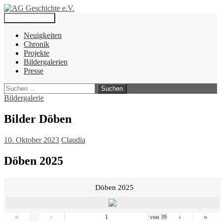
Zum
Inhalt
Suchen
Primäres Menü
springen
AG Geschichte e.V.
Neuigkeiten
Chronik
Projekte
Bildergalerien
Presse
Suchen
nach:
Bildergalerie
Bilder Döben
10. Oktober 2023
Claudia
Döben 2025
Döben 2025
«
‹
›
»
von
39