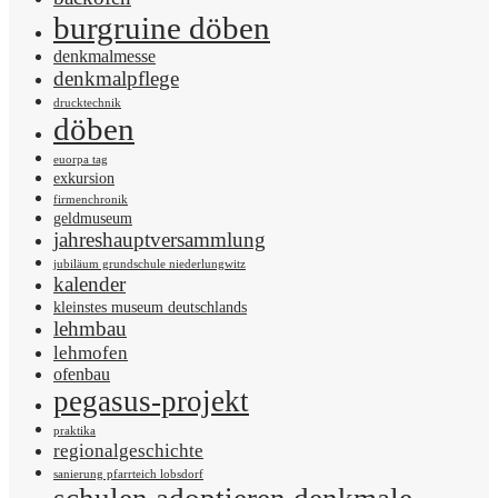
burgruine döben
denkmalmesse
denkmalpflege
drucktechnik
döben
euorpa tag
exkursion
firmenchronik
geldmuseum
jahreshauptversammlung
jubiläum grundschule niederlungwitz
kalender
kleinstes museum deutschlands
lehmbau
lehmofen
ofenbau
pegasus-projekt
praktika
regionalgeschichte
sanierung pfarrteich lobsdorf