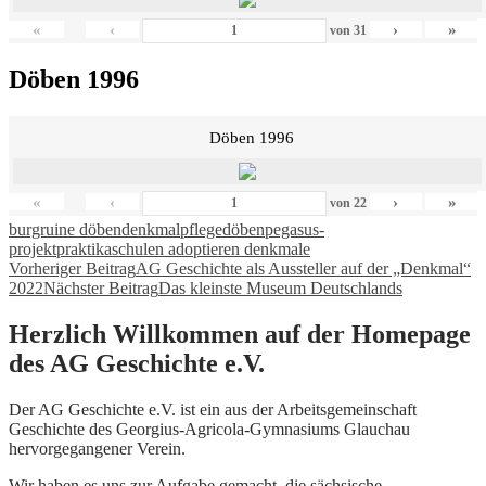
«
‹
›
»
von
31
Döben 1996
Döben 1996
«
‹
›
»
von
22
burgruine döben
denkmalpflege
döben
pegasus-
projekt
praktika
schulen adoptieren denkmale
Beitragsnavigation
Vorheriger Beitrag
AG Geschichte als Aussteller auf der „Denkmal“
2022
Nächster Beitrag
Das kleinste Museum Deutschlands
Herzlich Willkommen auf der Homepage
des AG Geschichte e.V.
Der AG Geschichte e.V. ist ein aus der Arbeitsgemeinschaft
Geschichte des Georgius-Agricola-Gymnasiums Glauchau
hervorgegangener Verein.
Wir haben es uns zur Aufgabe gemacht, die sächsische