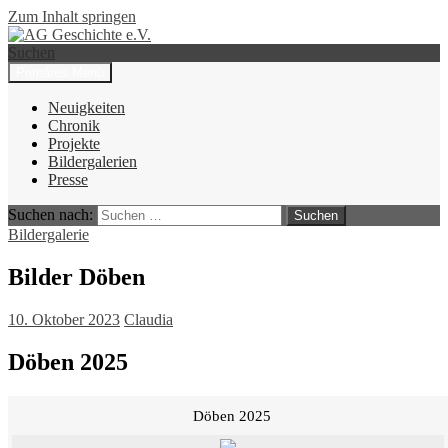
Zum Inhalt springen
Suchen
Primäres Menü
AG Geschichte e.V.
Neuigkeiten
Chronik
Projekte
Bildergalerien
Presse
Suchen nach:
Bildergalerie
Bilder Döben
10. Oktober 2023
Claudia
Döben 2025
Döben 2025