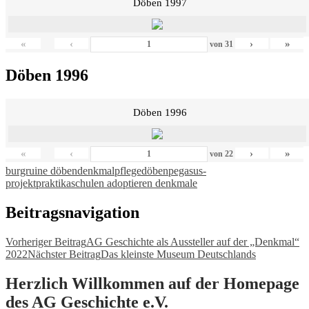
Döben 1997
«
‹
›
»
von
31
Döben 1996
Döben 1996
«
‹
›
»
von
22
burgruine döben
denkmalpflege
döben
pegasus-
projekt
praktika
schulen adoptieren denkmale
Beitragsnavigation
Vorheriger Beitrag
AG Geschichte als Aussteller auf der „Denkmal“
2022
Nächster Beitrag
Das kleinste Museum Deutschlands
Herzlich Willkommen auf der Homepage
des AG Geschichte e.V.