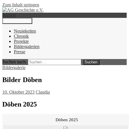
Zum Inhalt springen
Suchen
Primäres Menü
AG Geschichte e.V.
Neuigkeiten
Chronik
Projekte
Bildergalerien
Presse
Suchen nach:
Bildergalerie
Bilder Döben
10. Oktober 2023
Claudia
Döben 2025
Döben 2025