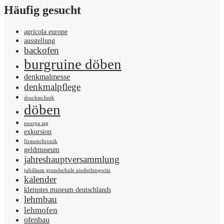
Häufig gesucht
agricola europe
ausstellung
backofen
burgruine döben
denkmalmesse
denkmalpflege
drucktechnik
döben
euorpa tag
exkursion
firmenchronik
geldmuseum
jahreshauptversammlung
jubiläum grundschule niederlungwitz
kalender
kleinstes museum deutschlands
lehmbau
lehmofen
ofenbau