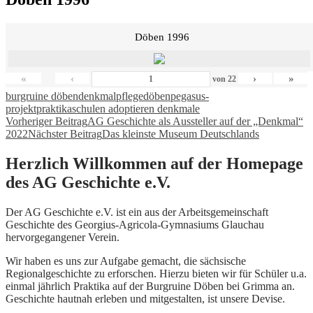
Döben 1996
«
‹
›
»
von
22
burgruine döben
denkmalpflege
döben
pegasus-
projekt
praktika
schulen adoptieren denkmale
Beitragsnavigation
Vorheriger Beitrag
AG Geschichte als Aussteller auf der „Denkmal“
2022
Nächster Beitrag
Das kleinste Museum Deutschlands
Herzlich Willkommen auf der Homepage
des AG Geschichte e.V.
Der AG Geschichte e.V. ist ein aus der Arbeitsgemeinschaft
Geschichte des Georgius-Agricola-Gymnasiums Glauchau
hervorgegangener Verein.
Wir haben es uns zur Aufgabe gemacht, die sächsische
Regionalgeschichte zu erforschen. Hierzu bieten wir für Schüler u.a.
einmal jährlich Praktika auf der Burgruine Döben bei Grimma an.
Geschichte hautnah erleben und mitgestalten, ist unsere Devise.