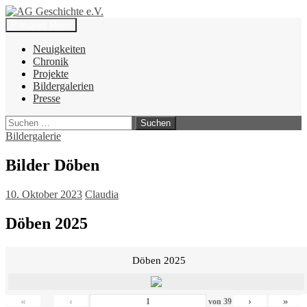
Zum
Inhalt
Suchen
Primäres Menü
springen
AG Geschichte e.V.
Neuigkeiten
Chronik
Projekte
Bildergalerien
Presse
Suchen
nach:
Bildergalerie
Bilder Döben
10. Oktober 2023
Claudia
Döben 2025
Döben 2025
«
‹
›
»
von
39