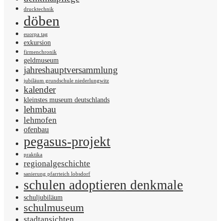
drucktechnik
döben
euorpa tag
exkursion
firmenchronik
geldmuseum
jahreshauptversammlung
jubiläum grundschule niederlungwitz
kalender
kleinstes museum deutschlands
lehmbau
lehmofen
ofenbau
pegasus-projekt
praktika
regionalgeschichte
sanierung pfarrteich lobsdorf
schulen adoptieren denkmale
schuljubiläum
schulmuseum
stadtansichten