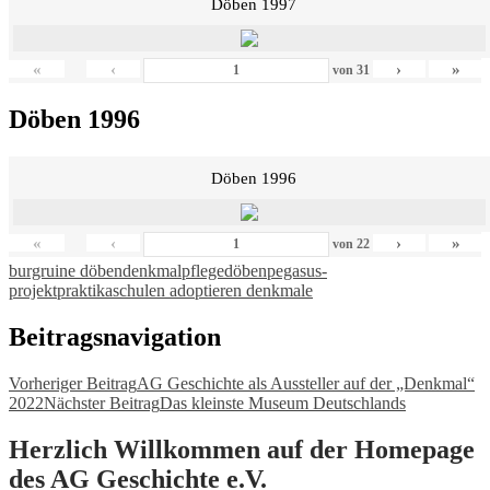
Döben 1997
«
‹
›
»
von
31
Döben 1996
Döben 1996
«
‹
›
»
von
22
burgruine döben
denkmalpflege
döben
pegasus-
projekt
praktika
schulen adoptieren denkmale
Beitragsnavigation
Vorheriger Beitrag
AG Geschichte als Aussteller auf der „Denkmal“
2022
Nächster Beitrag
Das kleinste Museum Deutschlands
Herzlich Willkommen auf der Homepage
des AG Geschichte e.V.