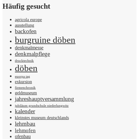
Häufig gesucht
agricola europe
ausstellung
backofen
burgruine döben
denkmalmesse
denkmalpflege
drucktechnik
döben
euorpa tag
exkursion
firmenchronik
geldmuseum
jahreshauptversammlung
jubiläum grundschule niederlungwitz
kalender
kleinstes museum deutschlands
lehmbau
lehmofen
ofenbau