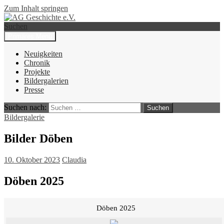
Zum Inhalt springen
Suchen
Primäres Menü
AG Geschichte e.V.
Neuigkeiten
Chronik
Projekte
Bildergalerien
Presse
Suchen nach:
Bildergalerie
Bilder Döben
10. Oktober 2023
Claudia
Döben 2025
Döben 2025