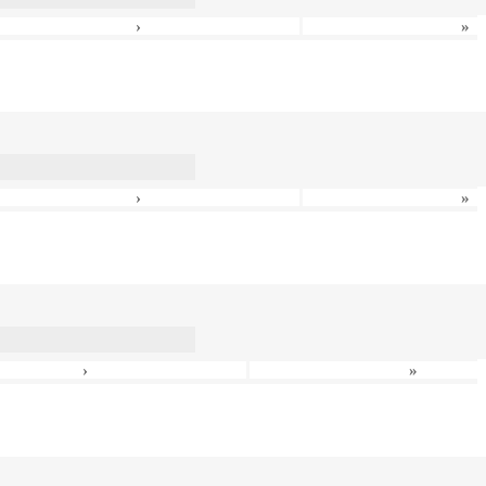
›
»
›
»
›
»