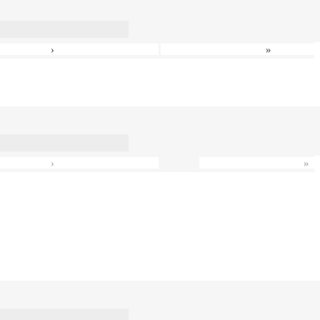
›
»
›
»