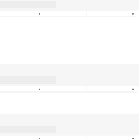
›
»
›
»
›
»