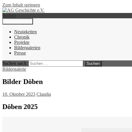
Zum Inhalt springen
Suchen
Primäres Menü
AG Geschichte e.V.
Neuigkeiten
Chronik
Projekte
Bildergalerien
Presse
Suchen nach:
Bildergalerie
Bilder Döben
10. Oktober 2023
Claudia
Döben 2025