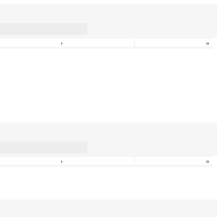
›
»
›
»