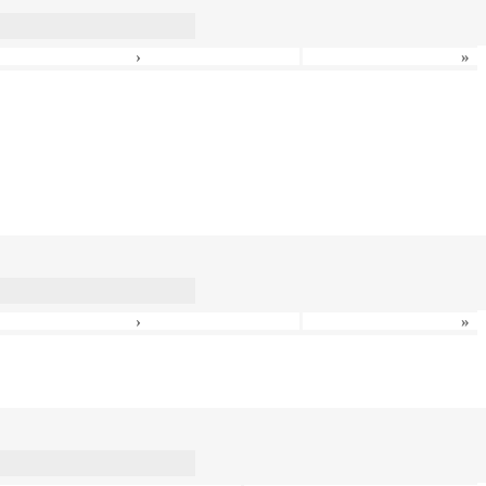
›
»
›
»