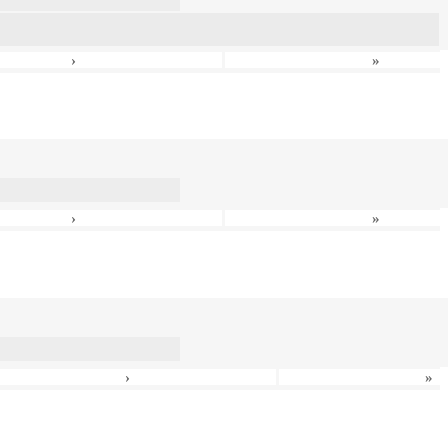
›
»
›
»
›
»