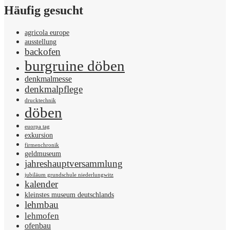
Häufig gesucht
agricola europe
ausstellung
backofen
burgruine döben
denkmalmesse
denkmalpflege
drucktechnik
döben
euorpa tag
exkursion
firmenchronik
geldmuseum
jahreshauptversammlung
jubiläum grundschule niederlungwitz
kalender
kleinstes museum deutschlands
lehmbau
lehmofen
ofenbau