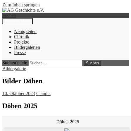
Zum Inhalt springen
Suchen
Primäres Menü
AG Geschichte e.V.
Neuigkeiten
Chronik
Projekte
Bildergalerien
Presse
Suchen nach:
Bildergalerie
Bilder Döben
10. Oktober 2023
Claudia
Döben 2025
Döben 2025