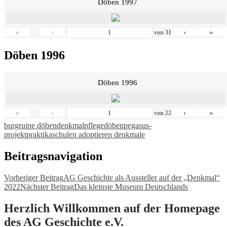
Döben 1997
«
‹
›
»
von
31
Döben 1996
Döben 1996
«
‹
›
»
von
22
burgruine döben
denkmalpflege
döben
pegasus-
projekt
praktika
schulen adoptieren denkmale
Beitragsnavigation
Vorheriger Beitrag
AG Geschichte als Aussteller auf der „Denkmal“
2022
Nächster Beitrag
Das kleinste Museum Deutschlands
Herzlich Willkommen auf der Homepage
des AG Geschichte e.V.