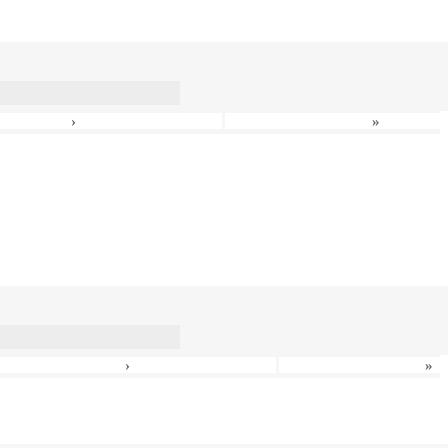
›
»
›
»