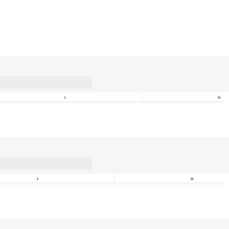
›
»
›
»