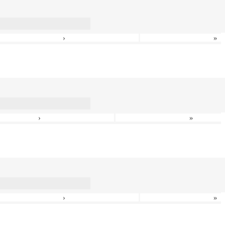
›
»
›
»
›
»