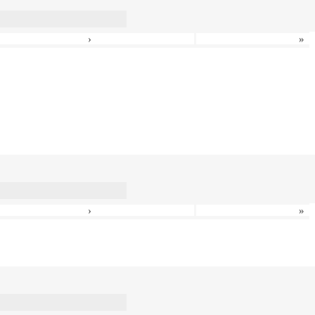
›
»
›
»