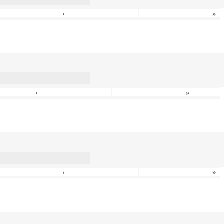
›
»
›
»
›
»