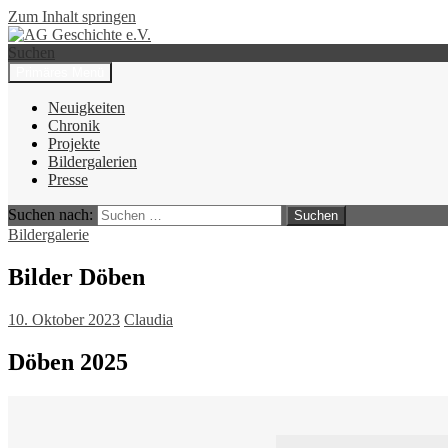
Zum Inhalt springen
Suchen
Primäres Menü
AG Geschichte e.V.
Neuigkeiten
Chronik
Projekte
Bildergalerien
Presse
Suchen nach:
Bildergalerie
Bilder Döben
10. Oktober 2023
Claudia
Döben 2025