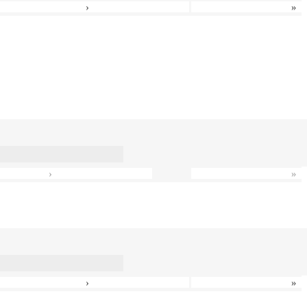
›
»
›
»
›
»