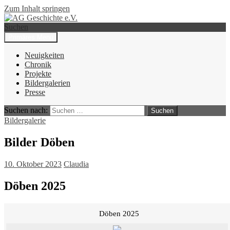
Zum Inhalt springen
Suchen
Primäres Menü
AG Geschichte e.V.
Neuigkeiten
Chronik
Projekte
Bildergalerien
Presse
Suchen nach:
Bildergalerie
Bilder Döben
10. Oktober 2023
Claudia
Döben 2025
Döben 2025