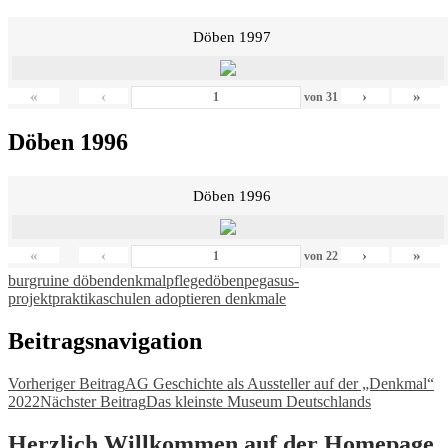
Döben 1997
«
‹
›
»
von
31
Döben 1996
Döben 1996
«
‹
›
»
von
22
burgruine döben
denkmalpflege
döben
pegasus-
projekt
praktika
schulen adoptieren denkmale
Beitragsnavigation
Vorheriger Beitrag
AG Geschichte als Aussteller auf der „Denkmal“
2022
Nächster Beitrag
Das kleinste Museum Deutschlands
Herzlich Willkommen auf der Homepage