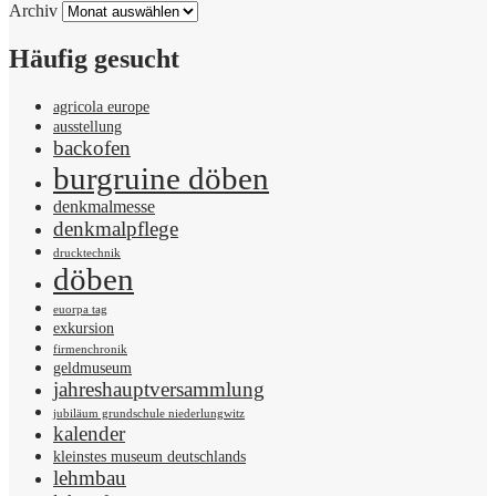
Archiv
Häufig gesucht
agricola europe
ausstellung
backofen
burgruine döben
denkmalmesse
denkmalpflege
drucktechnik
döben
euorpa tag
exkursion
firmenchronik
geldmuseum
jahreshauptversammlung
jubiläum grundschule niederlungwitz
kalender
kleinstes museum deutschlands
lehmbau