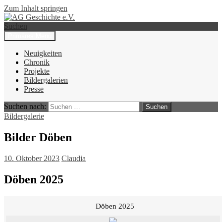
Zum Inhalt springen
Suchen
Primäres Menü
AG Geschichte e.V.
Neuigkeiten
Chronik
Projekte
Bildergalerien
Presse
Suchen nach:
Bildergalerie
Bilder Döben
10. Oktober 2023
Claudia
Döben 2025
Döben 2025