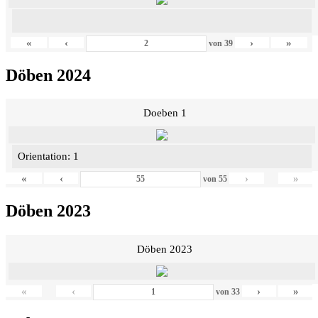
«
‹
›
»
von
39
Döben 2024
Doeben 1
Orientation: 1
«
‹
›
»
von
55
Döben 2023
Döben 2023
«
‹
›
»
von
33