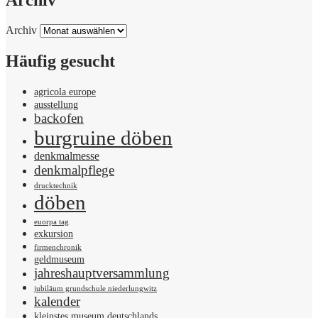
Archiv
Archiv
Häufig gesucht
agricola europe
ausstellung
backofen
burgruine döben
denkmalmesse
denkmalpflege
drucktechnik
döben
euorpa tag
exkursion
firmenchronik
geldmuseum
jahreshauptversammlung
jubiläum grundschule niederlungwitz
kalender
kleinstes museum deutschlands