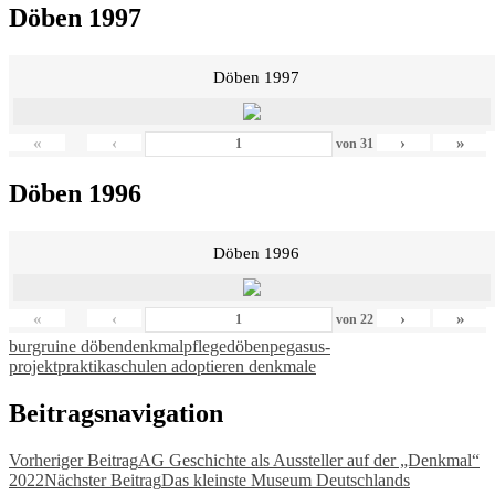
Döben 1997
Döben 1997
«
‹
›
»
von
31
Döben 1996
Döben 1996
«
‹
›
»
von
22
burgruine döben
denkmalpflege
döben
pegasus-
projekt
praktika
schulen adoptieren denkmale
Beitragsnavigation
Vorheriger Beitrag
AG Geschichte als Aussteller auf der „Denkmal“
2022
Nächster Beitrag
Das kleinste Museum Deutschlands