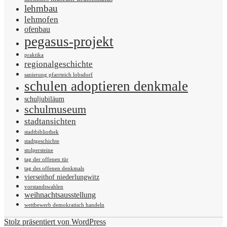
lehmbau
lehmofen
ofenbau
pegasus-projekt
praktika
regionalgeschichte
sanierung pfarrteich lobsdorf
schulen adoptieren denkmale
schuljubiläum
schulmuseum
stadtansichten
stadtbibliothek
stadtgeschichte
stolpersteine
tag der offenen tür
tag des offenen denkmals
vierseithof niederlungwitz
vorstandswahlen
weihnachtsausstellung
wettbewerb demokratisch handeln
Stolz präsentiert von WordPress