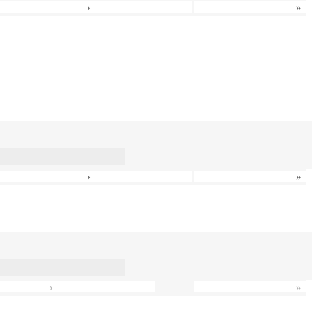
›
»
›
»
›
»