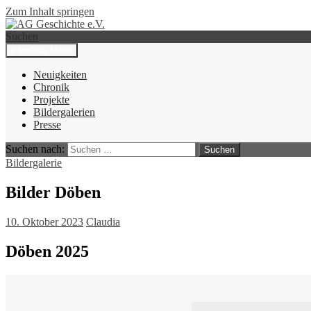
Zum Inhalt springen
Suchen
Primäres Menü
AG Geschichte e.V.
Neuigkeiten
Chronik
Projekte
Bildergalerien
Presse
Suchen nach:
Bildergalerie
Bilder Döben
10. Oktober 2023
Claudia
Döben 2025