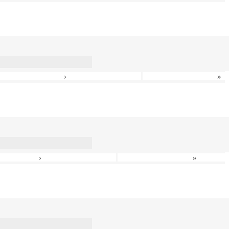
›
»
›
»