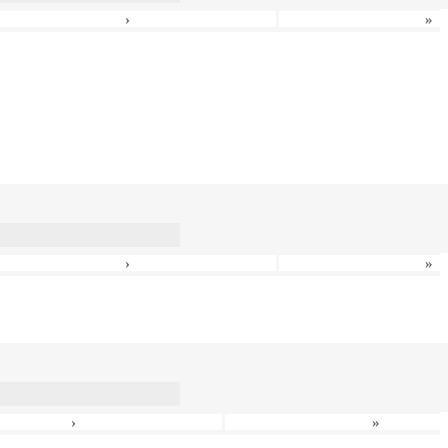
›
»
›
»
›
»