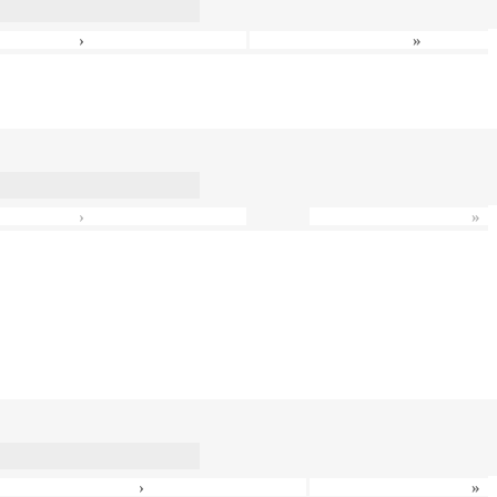
›
»
›
»
›
»