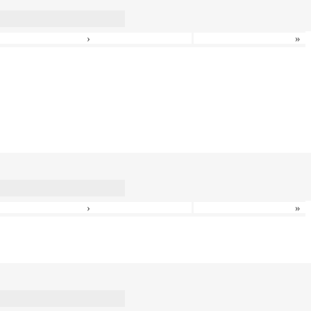
›
»
›
»