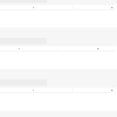
›
»
›
»
›
»