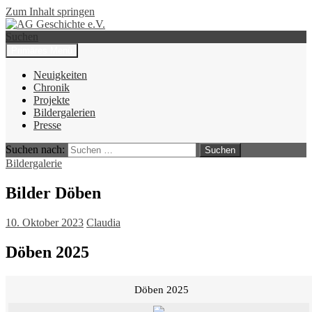
Zum Inhalt springen
Suchen
Primäres Menü
AG Geschichte e.V.
Neuigkeiten
Chronik
Projekte
Bildergalerien
Presse
Suchen nach:
Bildergalerie
Bilder Döben
10. Oktober 2023
Claudia
Döben 2025
Döben 2025