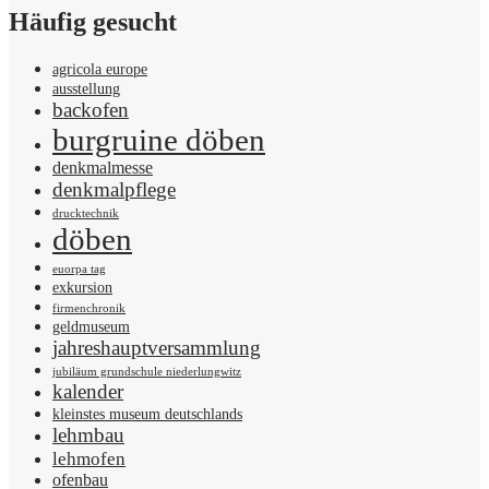
Häufig gesucht
agricola europe
ausstellung
backofen
burgruine döben
denkmalmesse
denkmalpflege
drucktechnik
döben
euorpa tag
exkursion
firmenchronik
geldmuseum
jahreshauptversammlung
jubiläum grundschule niederlungwitz
kalender
kleinstes museum deutschlands
lehmbau
lehmofen
ofenbau