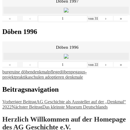
Döben 1997
«
‹
›
»
von
31
Döben 1996
Döben 1996
«
‹
›
»
von
22
burgruine döben
denkmalpflege
döben
pegasus-
projekt
praktika
schulen adoptieren denkmale
Beitragsnavigation
Vorheriger Beitrag
AG Geschichte als Aussteller auf der „Denkmal“
2022
Nächster Beitrag
Das kleinste Museum Deutschlands
Herzlich Willkommen auf der Homepage
des AG Geschichte e.V.