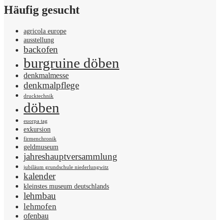
Häufig gesucht
agricola europe
ausstellung
backofen
burgruine döben
denkmalmesse
denkmalpflege
drucktechnik
döben
euorpa tag
exkursion
firmenchronik
geldmuseum
jahreshauptversammlung
jubiläum grundschule niederlungwitz
kalender
kleinstes museum deutschlands
lehmbau
lehmofen
ofenbau