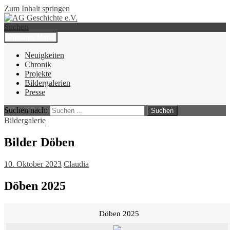
Zum Inhalt springen
Suchen
Primäres Menü
AG Geschichte e.V.
Neuigkeiten
Chronik
Projekte
Bildergalerien
Presse
Suchen nach:
Bildergalerie
Bilder Döben
10. Oktober 2023
Claudia
Döben 2025
Döben 2025