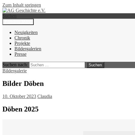
Zum Inhalt springen
Suchen
Primäres Menü
AG Geschichte e.V.
Neuigkeiten
Chronik
Projekte
Bildergalerien
Presse
Suchen nach:
Bildergalerie
Bilder Döben
10. Oktober 2023
Claudia
Döben 2025