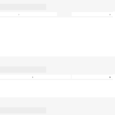
›
»
›
»