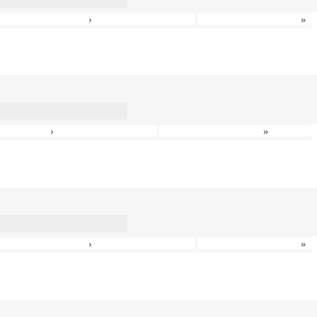
›
»
›
»
›
»