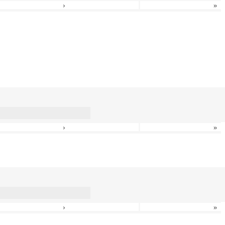
›
»
›
»
›
»