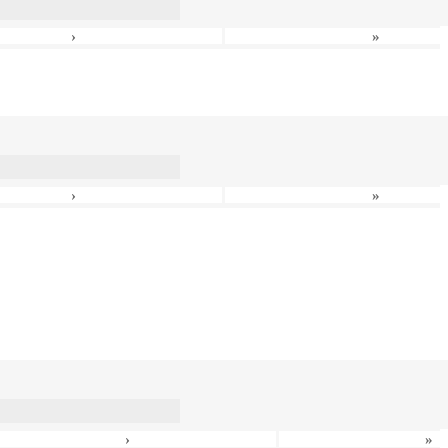
›
»
›
»
›
»