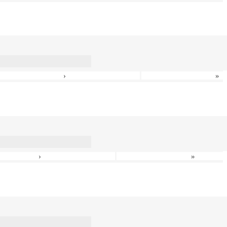
›
»
›
»