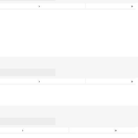
›
»
›
»
›
»