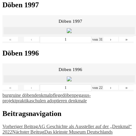
Döben 1997
Döben 1997
«
‹
›
»
von
31
Döben 1996
Döben 1996
«
‹
›
»
von
22
burgruine döben
denkmalpflege
döben
pegasus-
projekt
praktika
schulen adoptieren denkmale
Beitragsnavigation
Vorheriger Beitrag
AG Geschichte als Aussteller auf der „Denkmal“
2022
Nächster Beitrag
Das kleinste Museum Deutschlands