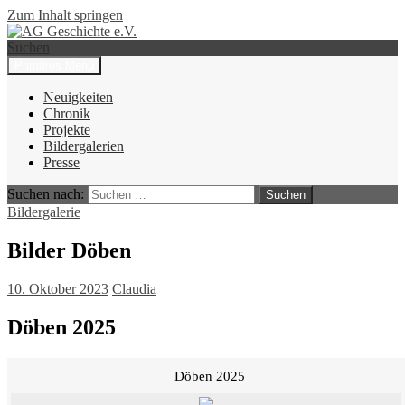
Zum Inhalt springen
Suchen
Primäres Menü
AG Geschichte e.V.
Neuigkeiten
Chronik
Projekte
Bildergalerien
Presse
Suchen nach:
Bildergalerie
Bilder Döben
10. Oktober 2023
Claudia
Döben 2025
Döben 2025