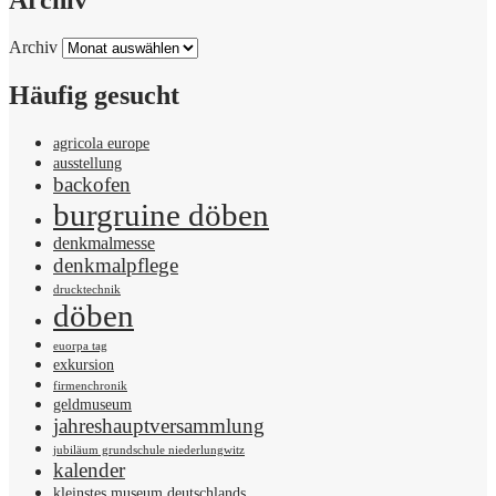
Archiv
Archiv
Häufig gesucht
agricola europe
ausstellung
backofen
burgruine döben
denkmalmesse
denkmalpflege
drucktechnik
döben
euorpa tag
exkursion
firmenchronik
geldmuseum
jahreshauptversammlung
jubiläum grundschule niederlungwitz
kalender
kleinstes museum deutschlands