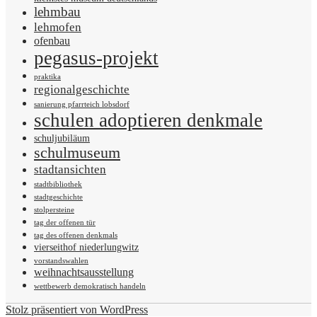
lehmbau
lehmofen
ofenbau
pegasus-projekt
praktika
regionalgeschichte
sanierung pfarrteich lobsdorf
schulen adoptieren denkmale
schuljubiläum
schulmuseum
stadtansichten
stadtbibliothek
stadtgeschichte
stolpersteine
tag der offenen tür
tag des offenen denkmals
vierseithof niederlungwitz
vorstandswahlen
weihnachtsausstellung
wettbewerb demokratisch handeln
Stolz präsentiert von WordPress