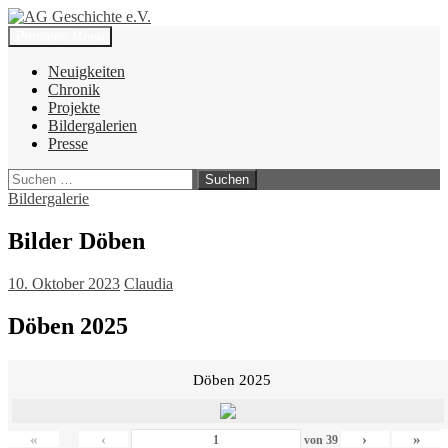
Zum
Inhalt
Suchen
Primäres Menü
springen
AG Geschichte e.V.
Neuigkeiten
Chronik
Projekte
Bildergalerien
Presse
Suchen
nach:
Bildergalerie
Bilder Döben
10. Oktober 2023
Claudia
Döben 2025
Döben 2025
«
‹
›
»
von
39