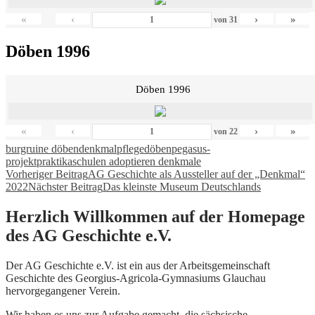
«
‹
›
»
von
31
Döben 1996
Döben 1996
«
‹
›
»
von
22
burgruine döben
denkmalpflege
döben
pegasus-
projekt
praktika
schulen adoptieren denkmale
Beitragsnavigation
Vorheriger Beitrag
AG Geschichte als Aussteller auf der „Denkmal“
2022
Nächster Beitrag
Das kleinste Museum Deutschlands
Herzlich Willkommen auf der Homepage
des AG Geschichte e.V.
Der AG Geschichte e.V. ist ein aus der Arbeitsgemeinschaft
Geschichte des Georgius-Agricola-Gymnasiums Glauchau
hervorgegangener Verein.
Wir haben es uns zur Aufgabe gemacht, die sächsische