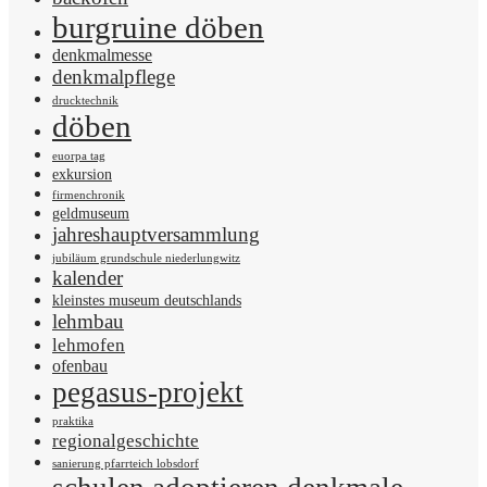
burgruine döben
denkmalmesse
denkmalpflege
drucktechnik
döben
euorpa tag
exkursion
firmenchronik
geldmuseum
jahreshauptversammlung
jubiläum grundschule niederlungwitz
kalender
kleinstes museum deutschlands
lehmbau
lehmofen
ofenbau
pegasus-projekt
praktika
regionalgeschichte
sanierung pfarrteich lobsdorf