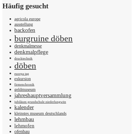
Häufig gesucht
agricola europe
ausstellung
backofen
burgruine döben
denkmalmesse
denkmalpflege
drucktechnik
döben
euorpa tag
exkursion
firmenchronik
geldmuseum
jahreshauptversammlung
jubiläum grundschule niederlungwitz
kalender
kleinstes museum deutschlands
lehmbau
lehmofen
ofenbau