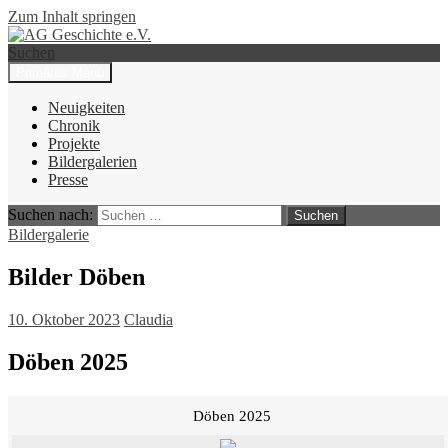
Zum Inhalt springen
Suchen
Primäres Menü
AG Geschichte e.V.
Neuigkeiten
Chronik
Projekte
Bildergalerien
Presse
Suchen nach:
Bildergalerie
Bilder Döben
10. Oktober 2023
Claudia
Döben 2025
Döben 2025