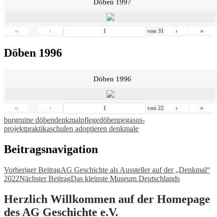
Döben 1997
«
‹
›
»
von
31
Döben 1996
Döben 1996
«
‹
›
»
von
22
burgruine döben
denkmalpflege
döben
pegasus-
projekt
praktika
schulen adoptieren denkmale
Beitragsnavigation
Vorheriger Beitrag
AG Geschichte als Aussteller auf der „Denkmal“
2022
Nächster Beitrag
Das kleinste Museum Deutschlands
Herzlich Willkommen auf der Homepage
des AG Geschichte e.V.