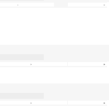
›
»
›
»
›
»