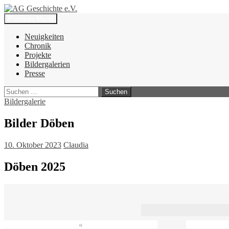
Zum
Inhalt
Suchen
Primäres Menü
springen
AG Geschichte e.V.
Neuigkeiten
Chronik
Projekte
Bildergalerien
Presse
Suchen
nach:
Bildergalerie
Bilder Döben
10. Oktober 2023
Claudia
Döben 2025
«