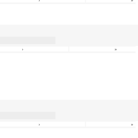
›
»
›
»
›
»