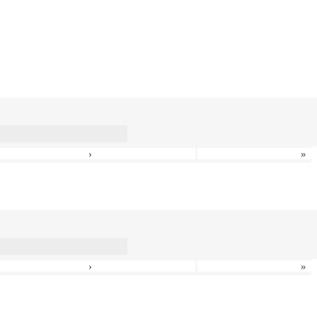
›
»
›
»