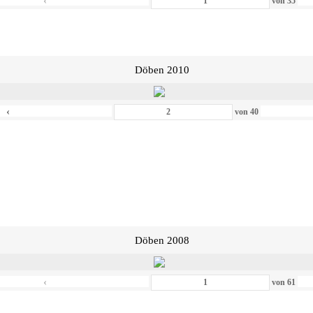
‹
von
35
Döben 2010
‹
von
40
Döben 2008
‹
von
61