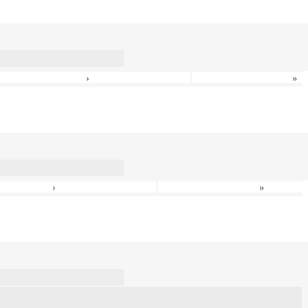
›
»
›
»