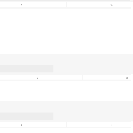
›
»
›
»
›
»