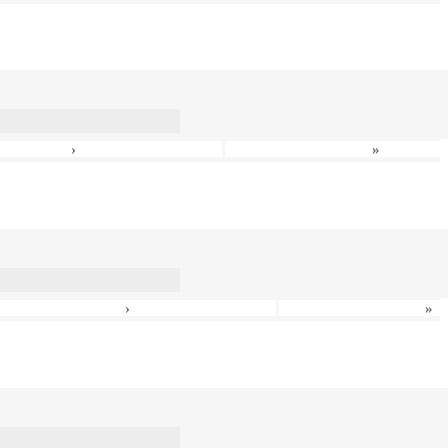
›
»
›
»