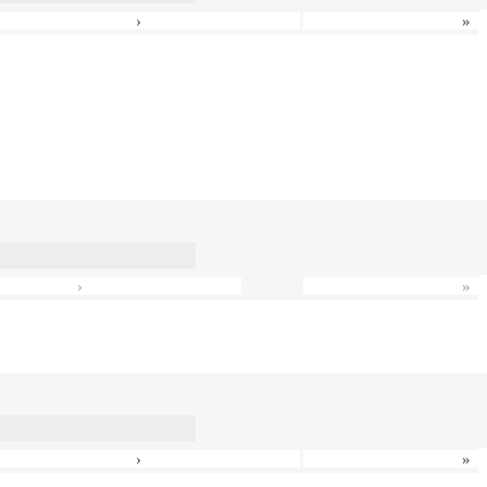
›
»
›
»
›
»