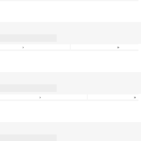
›
»
›
»