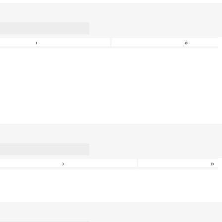
›
»
›
»