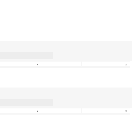
›
»
›
»