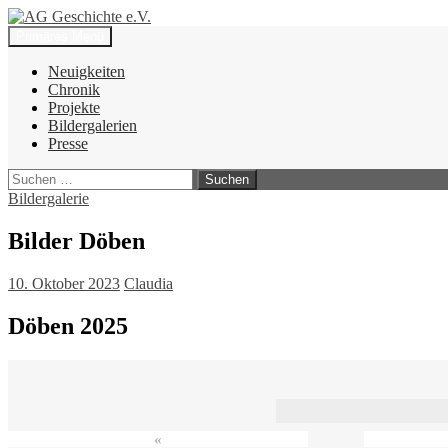
Zum
Inhalt
Suchen
Primäres Menü
springen
AG Geschichte e.V.
Neuigkeiten
Chronik
Projekte
Bildergalerien
Presse
Suchen
nach:
Bildergalerie
Bilder Döben
10. Oktober 2023
Claudia
Döben 2025
«