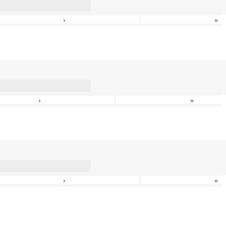
›
»
›
»
›
»