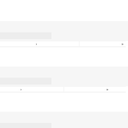
›
»
›
»