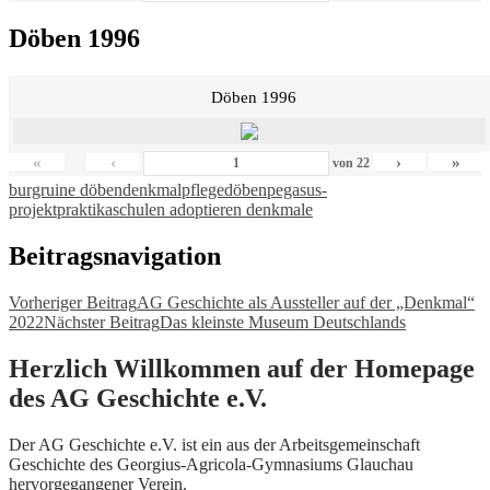
Döben 1996
Döben 1996
«
‹
›
»
von
22
burgruine döben
denkmalpflege
döben
pegasus-
projekt
praktika
schulen adoptieren denkmale
Beitragsnavigation
Vorheriger Beitrag
AG Geschichte als Aussteller auf der „Denkmal“
2022
Nächster Beitrag
Das kleinste Museum Deutschlands
Herzlich Willkommen auf der Homepage
des AG Geschichte e.V.
Der AG Geschichte e.V. ist ein aus der Arbeitsgemeinschaft
Geschichte des Georgius-Agricola-Gymnasiums Glauchau
hervorgegangener Verein.