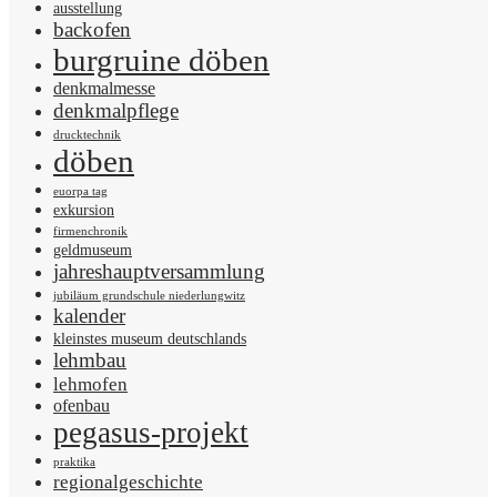
ausstellung
backofen
burgruine döben
denkmalmesse
denkmalpflege
drucktechnik
döben
euorpa tag
exkursion
firmenchronik
geldmuseum
jahreshauptversammlung
jubiläum grundschule niederlungwitz
kalender
kleinstes museum deutschlands
lehmbau
lehmofen
ofenbau
pegasus-projekt
praktika
regionalgeschichte