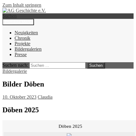
Zum Inhalt springen
Suchen
Primäres Menü
AG Geschichte e.V.
Neuigkeiten
Chronik
Projekte
Bildergalerien
Presse
Suchen nach:
Bildergalerie
Bilder Döben
10. Oktober 2023
Claudia
Döben 2025
Döben 2025