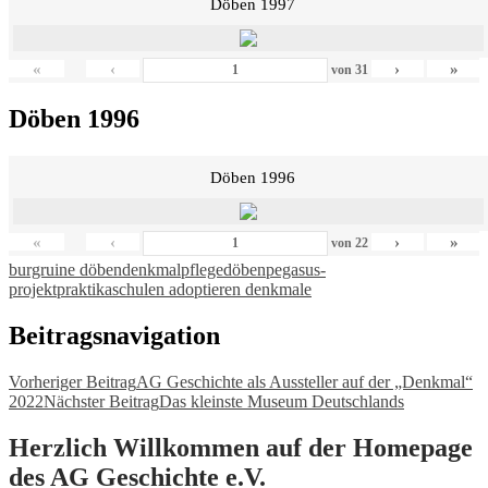
Döben 1997
«
‹
›
»
von
31
Döben 1996
Döben 1996
«
‹
›
»
von
22
burgruine döben
denkmalpflege
döben
pegasus-
projekt
praktika
schulen adoptieren denkmale
Beitragsnavigation
Vorheriger Beitrag
AG Geschichte als Aussteller auf der „Denkmal“
2022
Nächster Beitrag
Das kleinste Museum Deutschlands
Herzlich Willkommen auf der Homepage
des AG Geschichte e.V.