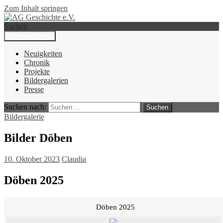
Zum Inhalt springen
Suchen
Primäres Menü
AG Geschichte e.V.
Neuigkeiten
Chronik
Projekte
Bildergalerien
Presse
Suchen nach:
Bildergalerie
Bilder Döben
10. Oktober 2023
Claudia
Döben 2025
Döben 2025