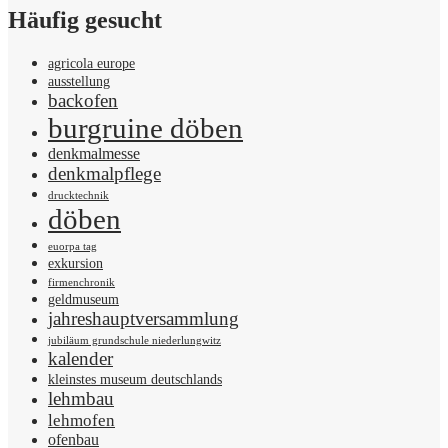
Häufig gesucht
agricola europe
ausstellung
backofen
burgruine döben
denkmalmesse
denkmalpflege
drucktechnik
döben
euorpa tag
exkursion
firmenchronik
geldmuseum
jahreshauptversammlung
jubiläum grundschule niederlungwitz
kalender
kleinstes museum deutschlands
lehmbau
lehmofen
ofenbau