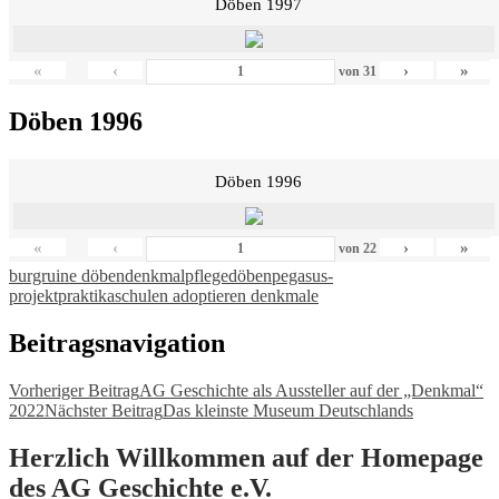
Döben 1997
«
‹
›
»
von
31
Döben 1996
Döben 1996
«
‹
›
»
von
22
burgruine döben
denkmalpflege
döben
pegasus-
projekt
praktika
schulen adoptieren denkmale
Beitragsnavigation
Vorheriger Beitrag
AG Geschichte als Aussteller auf der „Denkmal“
2022
Nächster Beitrag
Das kleinste Museum Deutschlands
Herzlich Willkommen auf der Homepage
des AG Geschichte e.V.