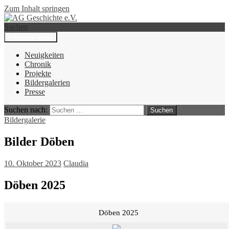
Zum Inhalt springen
Suchen
Primäres Menü
AG Geschichte e.V.
Neuigkeiten
Chronik
Projekte
Bildergalerien
Presse
Suchen nach:
Bildergalerie
Bilder Döben
10. Oktober 2023
Claudia
Döben 2025
Döben 2025