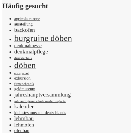
Häufig gesucht
agricola europe
ausstellung
backofen
burgruine döben
denkmalmesse
denkmalpflege
drucktechnik
döben
euorpa tag
exkursion
firmenchronik
geldmuseum
jahreshauptversammlung
jubiläum grundschule niederlungwitz
kalender
kleinstes museum deutschlands
lehmbau
lehmofen
ofenbau