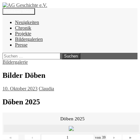
Zum
Inhalt
Suchen
Primäres Menü
springen
AG Geschichte e.V.
Neuigkeiten
Chronik
Projekte
Bildergalerien
Presse
Suchen
nach:
Bildergalerie
Bilder Döben
10. Oktober 2023
Claudia
Döben 2025
Döben 2025
«
‹
›
»
von
39