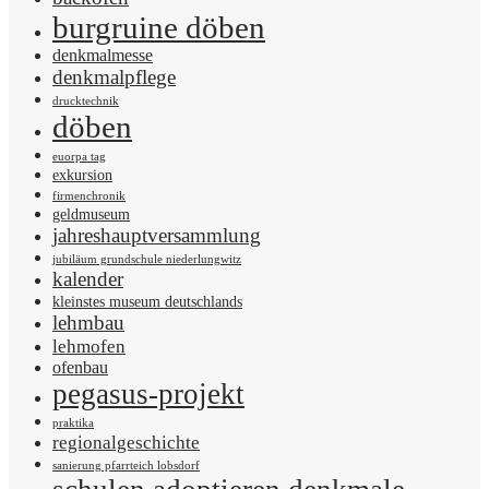
burgruine döben
denkmalmesse
denkmalpflege
drucktechnik
döben
euorpa tag
exkursion
firmenchronik
geldmuseum
jahreshauptversammlung
jubiläum grundschule niederlungwitz
kalender
kleinstes museum deutschlands
lehmbau
lehmofen
ofenbau
pegasus-projekt
praktika
regionalgeschichte
sanierung pfarrteich lobsdorf