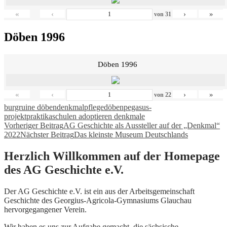
«
‹
›
»
von
31
Döben 1996
Döben 1996
«
‹
›
»
von
22
burgruine döben
denkmalpflege
döben
pegasus-
projekt
praktika
schulen adoptieren denkmale
Beitragsnavigation
Vorheriger Beitrag
AG Geschichte als Aussteller auf der „Denkmal“
2022
Nächster Beitrag
Das kleinste Museum Deutschlands
Herzlich Willkommen auf der Homepage
des AG Geschichte e.V.
Der AG Geschichte e.V. ist ein aus der Arbeitsgemeinschaft
Geschichte des Georgius-Agricola-Gymnasiums Glauchau
hervorgegangener Verein.
Wir haben es uns zur Aufgabe gemacht, die sächsische