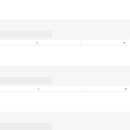
›
»
›
»