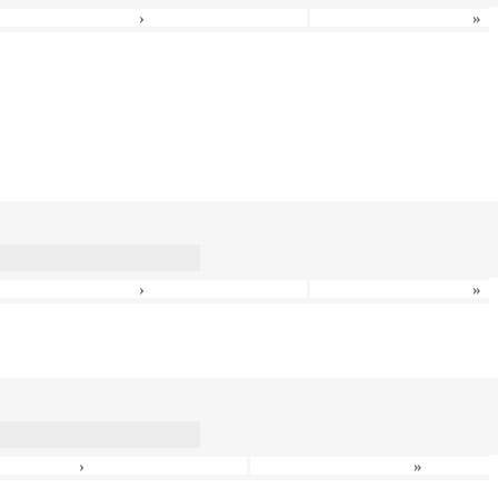
›
»
›
»
›
»