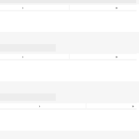
›
»
›
»
›
»