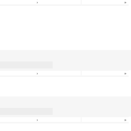
›
»
›
»
›
»