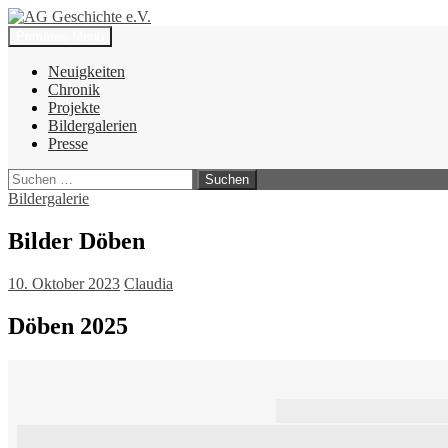
Zum
Inhalt
Suchen
Primäres Menü
springen
AG Geschichte e.V.
Neuigkeiten
Chronik
Projekte
Bildergalerien
Presse
Suchen
nach:
Bildergalerie
Bilder Döben
10. Oktober 2023
Claudia
Döben 2025