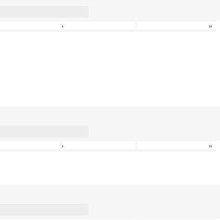
›
»
›
»