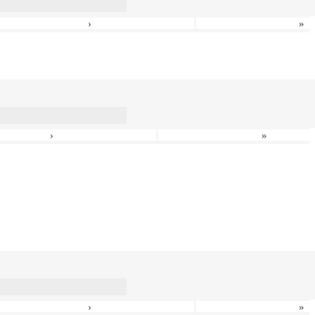
›
»
›
»
›
»