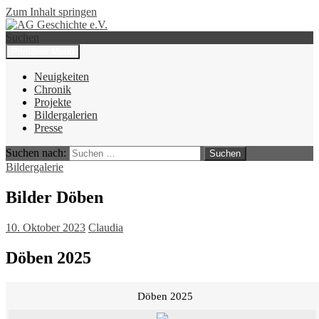
Zum Inhalt springen
Suchen
Primäres Menü
AG Geschichte e.V.
Neuigkeiten
Chronik
Projekte
Bildergalerien
Presse
Suchen nach:
Bildergalerie
Bilder Döben
10. Oktober 2023
Claudia
Döben 2025
Döben 2025