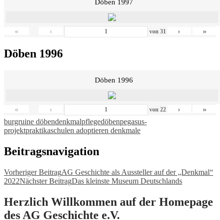
Döben 1997
«
‹
›
»
von
31
Döben 1996
Döben 1996
«
‹
›
»
von
22
burgruine döben
denkmalpflege
döben
pegasus-
projekt
praktika
schulen adoptieren denkmale
Beitragsnavigation
Vorheriger Beitrag
AG Geschichte als Aussteller auf der „Denkmal“
2022
Nächster Beitrag
Das kleinste Museum Deutschlands
Herzlich Willkommen auf der Homepage
des AG Geschichte e.V.