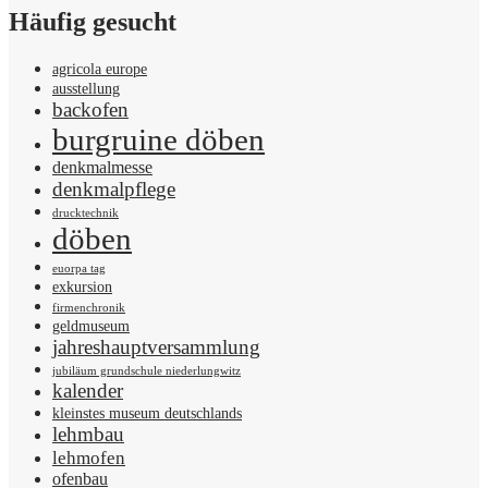
Häufig gesucht
agricola europe
ausstellung
backofen
burgruine döben
denkmalmesse
denkmalpflege
drucktechnik
döben
euorpa tag
exkursion
firmenchronik
geldmuseum
jahreshauptversammlung
jubiläum grundschule niederlungwitz
kalender
kleinstes museum deutschlands
lehmbau
lehmofen
ofenbau