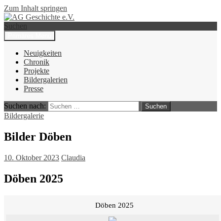
Zum Inhalt springen
Suchen
Primäres Menü
AG Geschichte e.V.
Neuigkeiten
Chronik
Projekte
Bildergalerien
Presse
Suchen nach:
Bildergalerie
Bilder Döben
10. Oktober 2023
Claudia
Döben 2025
Döben 2025