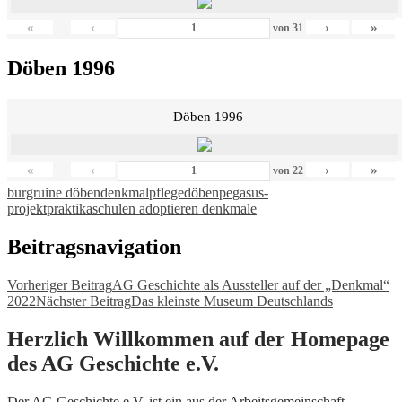
«
‹
›
»
von
31
Döben 1996
Döben 1996
«
‹
›
»
von
22
burgruine döben
denkmalpflege
döben
pegasus-
projekt
praktika
schulen adoptieren denkmale
Beitragsnavigation
Vorheriger Beitrag
AG Geschichte als Aussteller auf der „Denkmal“
2022
Nächster Beitrag
Das kleinste Museum Deutschlands
Herzlich Willkommen auf der Homepage
des AG Geschichte e.V.
Der AG Geschichte e.V. ist ein aus der Arbeitsgemeinschaft