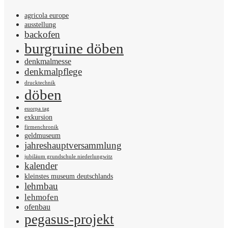
agricola europe
ausstellung
backofen
burgruine döben
denkmalmesse
denkmalpflege
drucktechnik
döben
euorpa tag
exkursion
firmenchronik
geldmuseum
jahreshauptversammlung
jubiläum grundschule niederlungwitz
kalender
kleinstes museum deutschlands
lehmbau
lehmofen
ofenbau
pegasus-projekt