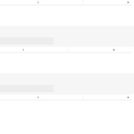
›
»
›
»
›
»