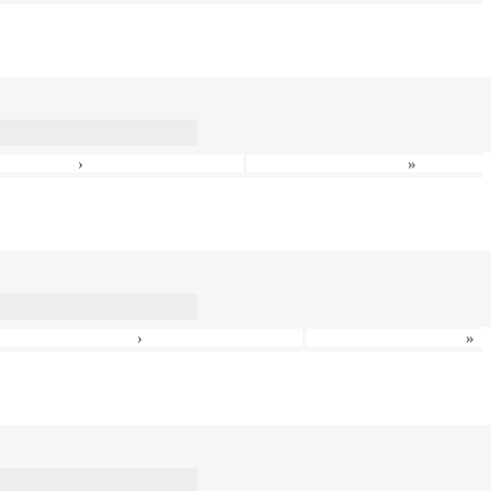
›
»
›
»