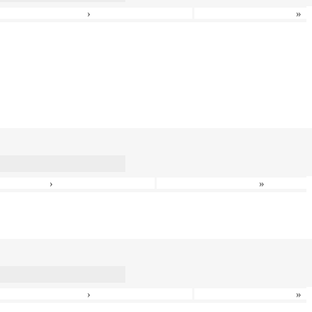
›
»
›
»
›
»