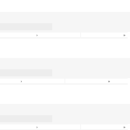
›
»
›
»
›
»