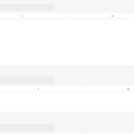
›
»
›
»