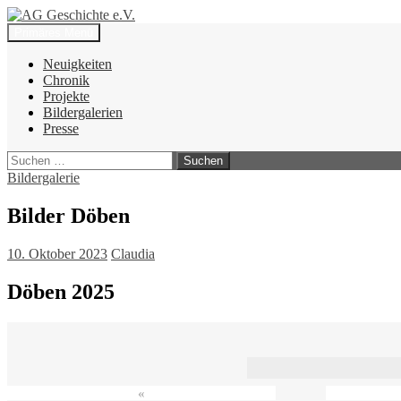
Zum
Inhalt
Suchen
Primäres Menü
springen
AG Geschichte e.V.
Neuigkeiten
Chronik
Projekte
Bildergalerien
Presse
Suchen
nach:
Bildergalerie
Bilder Döben
10. Oktober 2023
Claudia
Döben 2025
«