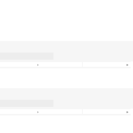
›
»
›
»