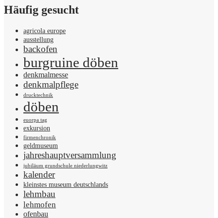
Häufig gesucht
agricola europe
ausstellung
backofen
burgruine döben
denkmalmesse
denkmalpflege
drucktechnik
döben
euorpa tag
exkursion
firmenchronik
geldmuseum
jahreshauptversammlung
jubiläum grundschule niederlungwitz
kalender
kleinstes museum deutschlands
lehmbau
lehmofen
ofenbau