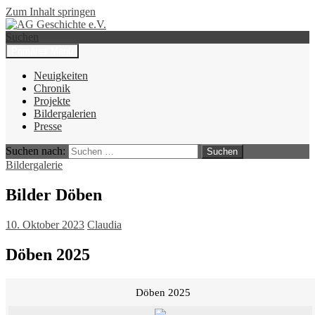
Zum Inhalt springen
Suchen
Primäres Menü
AG Geschichte e.V.
Neuigkeiten
Chronik
Projekte
Bildergalerien
Presse
Suchen nach:
Bildergalerie
Bilder Döben
10. Oktober 2023
Claudia
Döben 2025
Döben 2025