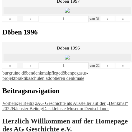
Döben 1997
«
‹
›
»
von
31
Döben 1996
Döben 1996
«
‹
›
»
von
22
burgruine döben
denkmalpflege
döben
pegasus-
projekt
praktika
schulen adoptieren denkmale
Beitragsnavigation
Vorheriger Beitrag
AG Geschichte als Aussteller auf der „Denkmal“
2022
Nächster Beitrag
Das kleinste Museum Deutschlands
Herzlich Willkommen auf der Homepage
des AG Geschichte e.V.