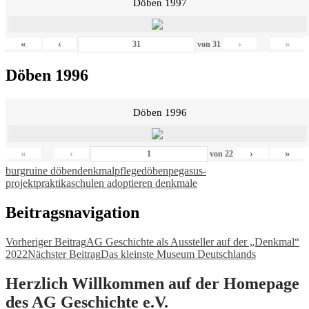
Döben 1997
«
‹
›
»
von
31
Döben 1996
Döben 1996
«
‹
›
»
von
22
burgruine döben
denkmalpflege
döben
pegasus-
projekt
praktika
schulen adoptieren denkmale
Beitragsnavigation
Vorheriger Beitrag
AG Geschichte als Aussteller auf der „Denkmal“
2022
Nächster Beitrag
Das kleinste Museum Deutschlands
Herzlich Willkommen auf der Homepage
des AG Geschichte e.V.