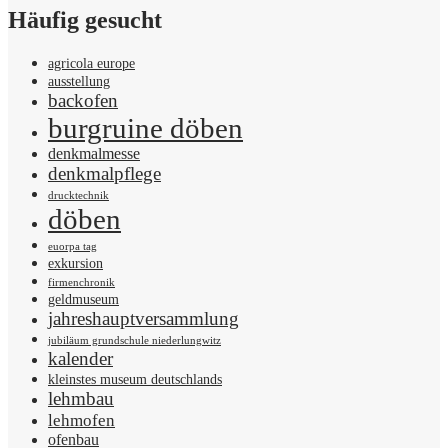
Häufig gesucht
agricola europe
ausstellung
backofen
burgruine döben
denkmalmesse
denkmalpflege
drucktechnik
döben
euorpa tag
exkursion
firmenchronik
geldmuseum
jahreshauptversammlung
jubiläum grundschule niederlungwitz
kalender
kleinstes museum deutschlands
lehmbau
lehmofen
ofenbau