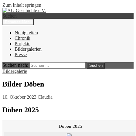
Zum Inhalt springen
Suchen
Primäres Menü
AG Geschichte e.V.
Neuigkeiten
Chronik
Projekte
Bildergalerien
Presse
Suchen nach:
Bildergalerie
Bilder Döben
10. Oktober 2023
Claudia
Döben 2025
Döben 2025