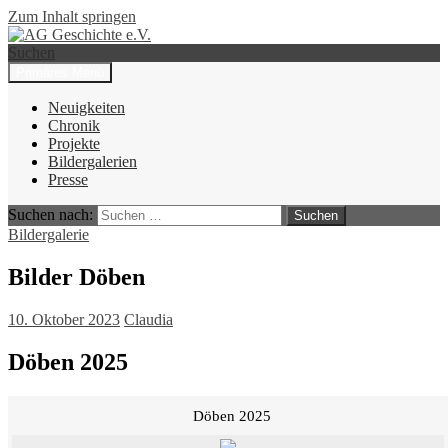
Zum Inhalt springen
Suchen
Primäres Menü
AG Geschichte e.V.
Neuigkeiten
Chronik
Projekte
Bildergalerien
Presse
Suchen nach:
Bildergalerie
Bilder Döben
10. Oktober 2023
Claudia
Döben 2025
Döben 2025