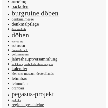
ausstellung
backofen
burgruine döben
denkmalmesse
denkmalpflege
drucktechnik
döben
euorpa tag
exkursion
firmenchronik
geldmuseum
jahreshauptversammlung
jubiläum grundschule niederlungwitz
kalender
kleinstes museum deutschlands
lehmbau
lehmofen
ofenbau
pegasus-projekt
praktika
regionalgeschichte