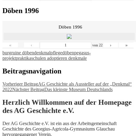
Döben 1996
Döben 1996
«
‹
›
»
von
22
burgruine döben
denkmalpflege
döben
pegasus-
projekt
praktika
schulen adoptieren denkmale
Beitragsnavigation
Vorheriger Beitrag
AG Geschichte als Aussteller auf der „Denkmal“
2022
Nächster Beitrag
Das kleinste Museum Deutschlands
Herzlich Willkommen auf der Homepage
des AG Geschichte e.V.
Der AG Geschichte e.V. ist ein aus der Arbeitsgemeinschaft
Geschichte des Georgius-Agricola-Gymnasiums Glauchau
hervorgegangener Verein.