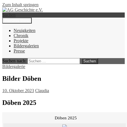
Zum Inhalt springen
Suchen
Primäres Menü
AG Geschichte e.V.
Neuigkeiten
Chronik
Projekte
Bildergalerien
Presse
Suchen nach:
Bildergalerie
Bilder Döben
10. Oktober 2023
Claudia
Döben 2025
Döben 2025