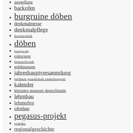
ausstellung
backofen
burgruine döben
denkmalmesse
denkmalpflege
drucktechnik
döben
euorpa tag
exkursion
firmenchronik
geldmuseum
jahreshauptversammlung
jubiläum grundschule niederlungwitz
kalender
kleinstes museum deutschlands
lehmbau
lehmofen
ofenbau
pegasus-projekt
praktika
regionalgeschichte