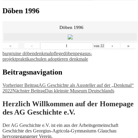
Döben 1996
Döben 1996
«
‹
›
»
von
22
burgruine döben
denkmalpflege
döben
pegasus-
projekt
praktika
schulen adoptieren denkmale
Beitragsnavigation
Vorheriger Beitrag
AG Geschichte als Aussteller auf der „Denkmal“
2022
Nächster Beitrag
Das kleinste Museum Deutschlands
Herzlich Willkommen auf der Homepage
des AG Geschichte e.V.
Der AG Geschichte e.V. ist ein aus der Arbeitsgemeinschaft
Geschichte des Georgius-Agricola-Gymnasiums Glauchau
hervorgegangener Verein.