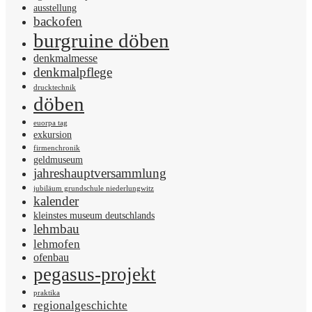
ausstellung
backofen
burgruine döben
denkmalmesse
denkmalpflege
drucktechnik
döben
euorpa tag
exkursion
firmenchronik
geldmuseum
jahreshauptversammlung
jubiläum grundschule niederlungwitz
kalender
kleinstes museum deutschlands
lehmbau
lehmofen
ofenbau
pegasus-projekt
praktika
regionalgeschichte