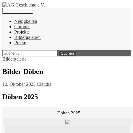
Zum
Inhalt
Suchen
Primäres Menü
springen
AG Geschichte e.V.
Neuigkeiten
Chronik
Projekte
Bildergalerien
Presse
Suchen
nach:
Bildergalerie
Bilder Döben
10. Oktober 2023
Claudia
Döben 2025
Döben 2025