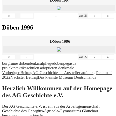
Döben 1997
«
‹
›
»
von
31
Döben 1996
Döben 1996
«
‹
›
»
von
22
burgruine döben
denkmalpflege
döben
pegasus-
projekt
praktika
schulen adoptieren denkmale
Beitragsnavigation
Vorheriger Beitrag
AG Geschichte als Aussteller auf der „Denkmal“
2022
Nächster Beitrag
Das kleinste Museum Deutschlands
Herzlich Willkommen auf der Homepage
des AG Geschichte e.V.
Der AG Geschichte e.V. ist ein aus der Arbeitsgemeinschaft
Geschichte des Georgius-Agricola-Gymnasiums Glauchau
hervorgegangener Verein.