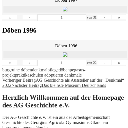
Döben 1997
«
‹
›
»
von
31
Döben 1996
Döben 1996
«
‹
›
»
von
22
burgruine döben
denkmalpflege
döben
pegasus-
projekt
praktika
schulen adoptieren denkmale
Beitragsnavigation
Vorheriger Beitrag
AG Geschichte als Aussteller auf der „Denkmal“
2022
Nächster Beitrag
Das kleinste Museum Deutschlands
Herzlich Willkommen auf der Homepage
des AG Geschichte e.V.
Der AG Geschichte e.V. ist ein aus der Arbeitsgemeinschaft
Geschichte des Georgius-Agricola-Gymnasiums Glauchau
hervorgegangener Verein.