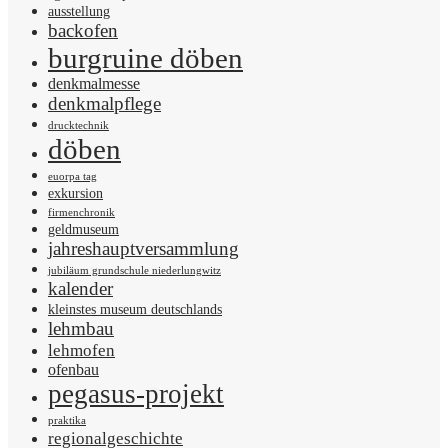
ausstellung
backofen
burgruine döben
denkmalmesse
denkmalpflege
drucktechnik
döben
euorpa tag
exkursion
firmenchronik
geldmuseum
jahreshauptversammlung
jubiläum grundschule niederlungwitz
kalender
kleinstes museum deutschlands
lehmbau
lehmofen
ofenbau
pegasus-projekt
praktika
regionalgeschichte