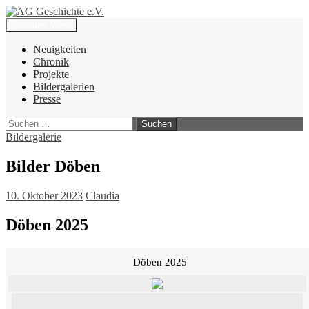
Zum
Inhalt
Suchen
Primäres Menü
springen
AG Geschichte e.V.
Neuigkeiten
Chronik
Projekte
Bildergalerien
Presse
Suchen
nach:
Bildergalerie
Bilder Döben
10. Oktober 2023
Claudia
Döben 2025
Döben 2025