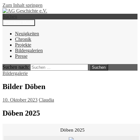
Zum Inhalt springen
Suchen
Primäres Menü
AG Geschichte e.V.
Neuigkeiten
Chronik
Projekte
Bildergalerien
Presse
Suchen nach:
Bildergalerie
Bilder Döben
10. Oktober 2023
Claudia
Döben 2025
Döben 2025