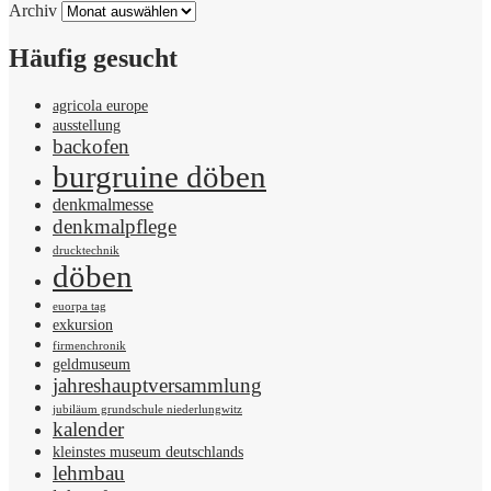
Archiv
Häufig gesucht
agricola europe
ausstellung
backofen
burgruine döben
denkmalmesse
denkmalpflege
drucktechnik
döben
euorpa tag
exkursion
firmenchronik
geldmuseum
jahreshauptversammlung
jubiläum grundschule niederlungwitz
kalender
kleinstes museum deutschlands
lehmbau