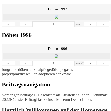
Döben 1997
«
‹
›
»
von
31
Döben 1996
Döben 1996
«
‹
›
»
von
22
burgruine döben
denkmalpflege
döben
pegasus-
projekt
praktika
schulen adoptieren denkmale
Beitragsnavigation
Vorheriger Beitrag
AG Geschichte als Aussteller auf der „Denkmal“
2022
Nächster Beitrag
Das kleinste Museum Deutschlands
Herzlich Willkommen auf der Homepage