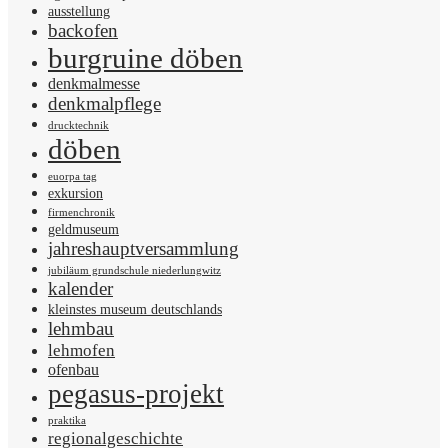
ausstellung
backofen
burgruine döben
denkmalmesse
denkmalpflege
drucktechnik
döben
euorpa tag
exkursion
firmenchronik
geldmuseum
jahreshauptversammlung
jubiläum grundschule niederlungwitz
kalender
kleinstes museum deutschlands
lehmbau
lehmofen
ofenbau
pegasus-projekt
praktika
regionalgeschichte