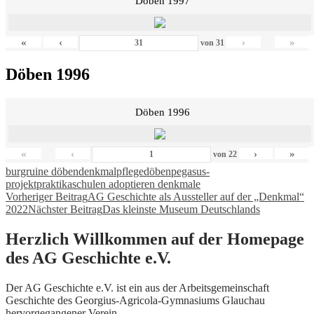
Döben 1997
«
‹
›
»
von
31
Döben 1996
Döben 1996
«
‹
›
»
von
22
burgruine döben
denkmalpflege
döben
pegasus-
projekt
praktika
schulen adoptieren denkmale
Beitragsnavigation
Vorheriger Beitrag
AG Geschichte als Aussteller auf der „Denkmal“
2022
Nächster Beitrag
Das kleinste Museum Deutschlands
Herzlich Willkommen auf der Homepage
des AG Geschichte e.V.
Der AG Geschichte e.V. ist ein aus der Arbeitsgemeinschaft
Geschichte des Georgius-Agricola-Gymnasiums Glauchau
hervorgegangener Verein.