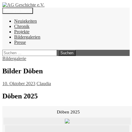
Zum
Inhalt
Suchen
Primäres Menü
springen
AG Geschichte e.V.
Neuigkeiten
Chronik
Projekte
Bildergalerien
Presse
Suchen
nach:
Bildergalerie
Bilder Döben
10. Oktober 2023
Claudia
Döben 2025
Döben 2025