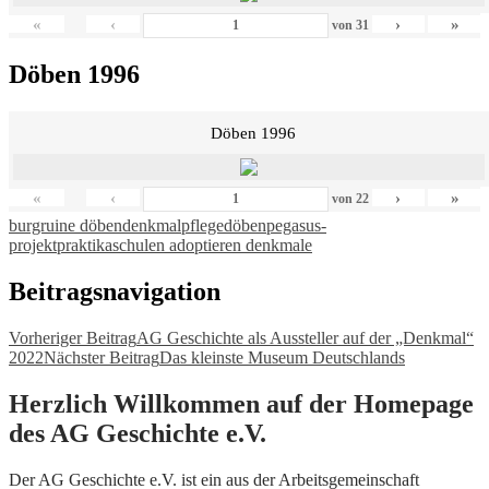
«
‹
›
»
von
31
Döben 1996
Döben 1996
«
‹
›
»
von
22
burgruine döben
denkmalpflege
döben
pegasus-
projekt
praktika
schulen adoptieren denkmale
Beitragsnavigation
Vorheriger Beitrag
AG Geschichte als Aussteller auf der „Denkmal“
2022
Nächster Beitrag
Das kleinste Museum Deutschlands
Herzlich Willkommen auf der Homepage
des AG Geschichte e.V.
Der AG Geschichte e.V. ist ein aus der Arbeitsgemeinschaft