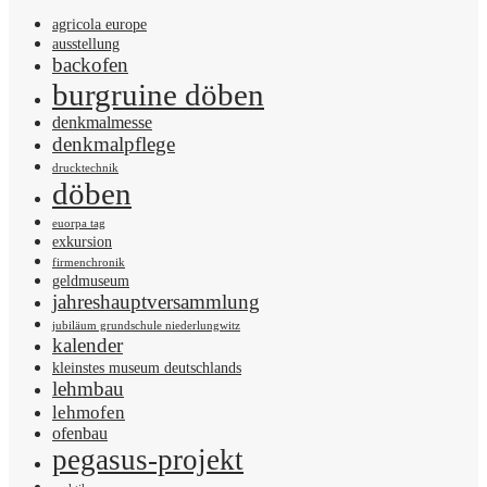
agricola europe
ausstellung
backofen
burgruine döben
denkmalmesse
denkmalpflege
drucktechnik
döben
euorpa tag
exkursion
firmenchronik
geldmuseum
jahreshauptversammlung
jubiläum grundschule niederlungwitz
kalender
kleinstes museum deutschlands
lehmbau
lehmofen
ofenbau
pegasus-projekt