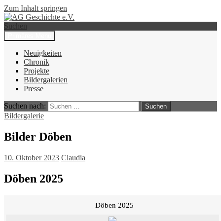
Zum Inhalt springen
Suchen
Primäres Menü
AG Geschichte e.V.
Neuigkeiten
Chronik
Projekte
Bildergalerien
Presse
Suchen nach:
Bildergalerie
Bilder Döben
10. Oktober 2023
Claudia
Döben 2025
Döben 2025