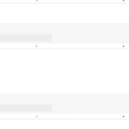
›
»
›
»
›
»