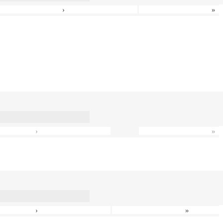
›
»
›
»
›
»