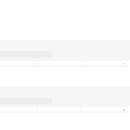
›
»
›
»