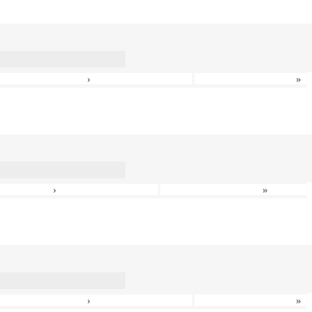
›
»
›
»
›
»