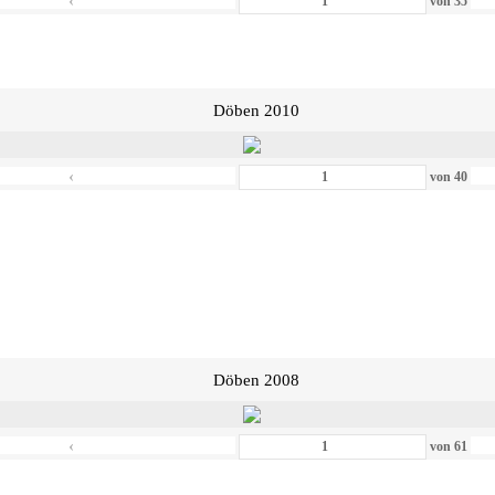
‹
von
35
Döben 2010
‹
von
40
Döben 2008
‹
von
61