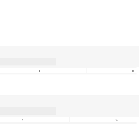
›
»
›
»