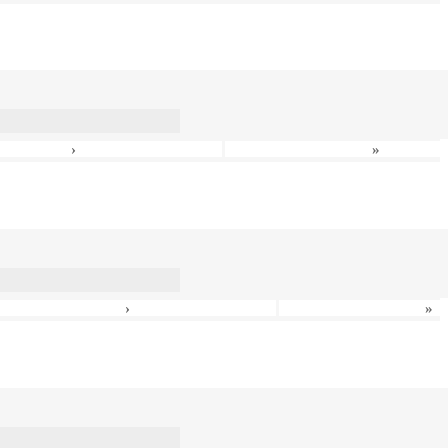
›
»
›
»