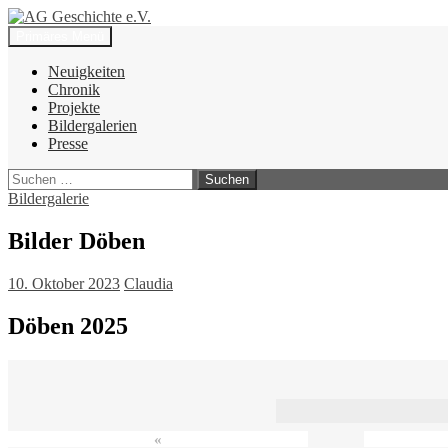
Zum
Inhalt
Suchen
Primäres Menü
springen
AG Geschichte e.V.
Neuigkeiten
Chronik
Projekte
Bildergalerien
Presse
Suchen
nach:
Bildergalerie
Bilder Döben
10. Oktober 2023
Claudia
Döben 2025
«