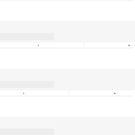
›
»
›
»