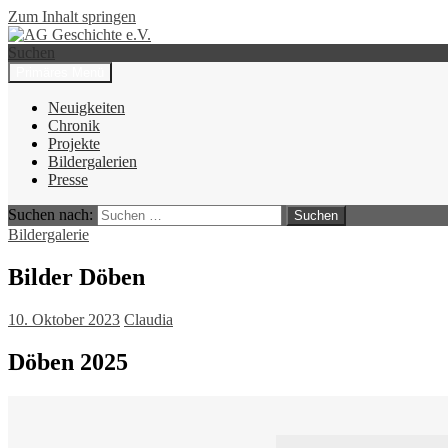
Zum Inhalt springen
Suchen
Primäres Menü
AG Geschichte e.V.
Neuigkeiten
Chronik
Projekte
Bildergalerien
Presse
Suchen nach:
Bildergalerie
Bilder Döben
10. Oktober 2023
Claudia
Döben 2025