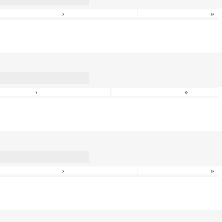
›
»
›
»
›
»