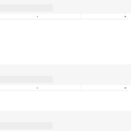
›
»
›
»