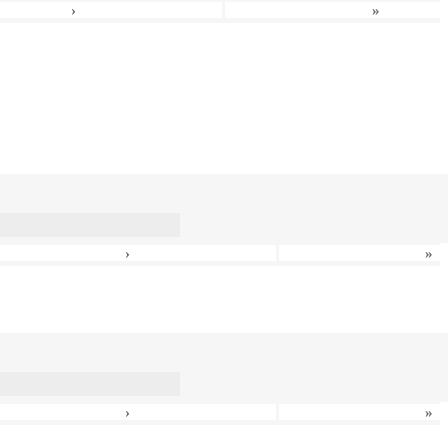
›
»
›
»
›
»