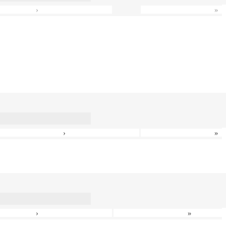
›
»
›
»
›
»