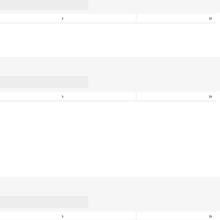
›
»
›
»
›
»